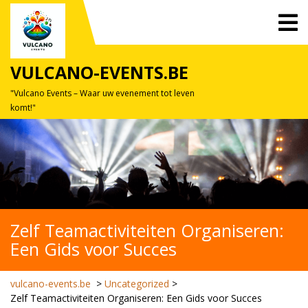
Skip
O
to
M
content
VULCANO-EVENTS.BE
"Vulcano Events – Waar uw evenement tot leven
komt!"
Zelf Teamactiviteiten Organiseren:
Een Gids voor Succes
vulcano-events.be
>
Uncategorized
>
Zelf Teamactiviteiten Organiseren: Een Gids voor Succes