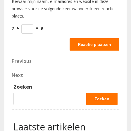
Bewaar mijn naam, e-mailadres en website in deze
browser voor de volgende keer wanneer ik een reactie
plaats.
7
+
=
9
Berichtnavigatie
Previous
Previous
Post
Next
Next
Post
Zoeken
Zoeken
Laatste artikelen