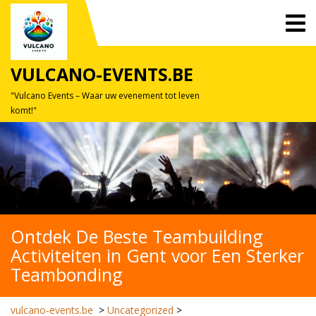
Skip
O
to
M
content
VULCANO-EVENTS.BE
"Vulcano Events – Waar uw evenement tot leven
komt!"
Ontdek De Beste Teambuilding
Activiteiten in Gent voor Een Sterker
Teambonding
vulcano-events.be
>
Uncategorized
>