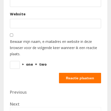
Website
Bewaar mijn naam, e-mailadres en website in deze
browser voor de volgende keer wanneer ik een reactie
plaats.
+
one
=
two
Berichtnavigatie
Previous
Previous
Post
Next
Next
Post