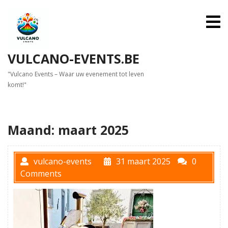
Skip
to
O
M
content
VULCANO-EVENTS.BE
"Vulcano Events – Waar uw evenement tot leven
komt!"
Maand:
maart 2025
vulcano-events
31 maart 2025
0
Comments