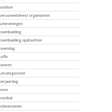
outdoor
personeelsfeest organiseren
scheveningen
teambuilding
teambuilding opdrachten
teamdag
toffe
twente
Uncategorized
verjaardag
vives
voetbal
volwassenen