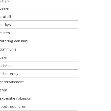
belgium
binnen
bruiloft
buckys
buiten
catering aan huis
communie
diner
drinken
ed catering
entertainment
eten
expeditie robinson
foodtruck huren