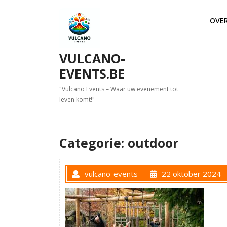
Skip
to
OVE
content
VULCANO-
EVENTS.BE
"Vulcano Events – Waar uw evenement tot
leven komt!"
Categorie:
outdoor
vulcano-events
22 oktober 2024