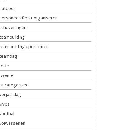
outdoor
personeelsfeest organiseren
scheveningen
teambuilding
teambuilding opdrachten
teamdag
toffe
twente
Uncategorized
verjaardag
vives
voetbal
volwassenen