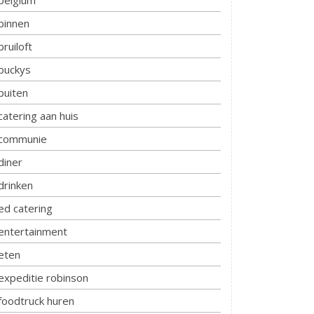
belgium
binnen
bruiloft
buckys
buiten
catering aan huis
communie
diner
drinken
ed catering
entertainment
eten
expeditie robinson
foodtruck huren