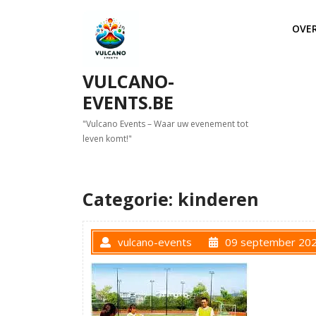
Skip
to
OVE
content
VULCANO-
EVENTS.BE
"Vulcano Events – Waar uw evenement tot
leven komt!"
Categorie:
kinderen
vulcano-events
09 september 20