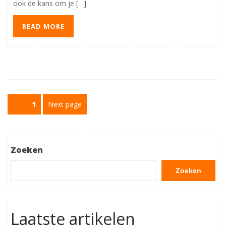
ook de kans om je […]
READ MORE
Berichtnavigatie
Page
1
Next page
Zoeken
Zoeken
Laatste artikelen