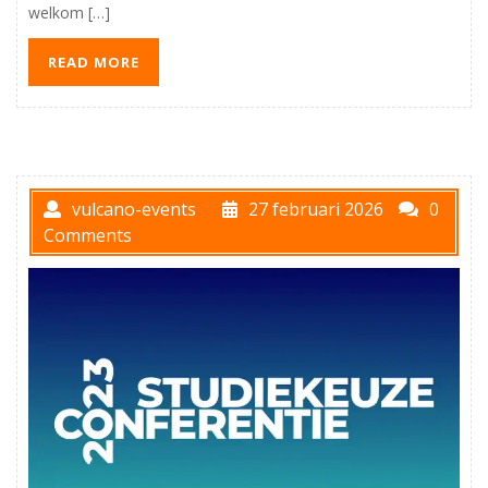
welkom […]
READ MORE
vulcano-events
27 februari 2026
0
Comments