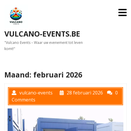
Skip
to
O
M
content
VULCANO-EVENTS.BE
"Vulcano Events – Waar uw evenement tot leven
komt!"
Maand:
februari 2026
vulcano-events
28 februari 2026
0
Comments