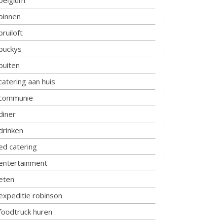
belgium
binnen
bruiloft
buckys
buiten
catering aan huis
communie
diner
drinken
ed catering
entertainment
eten
expeditie robinson
foodtruck huren