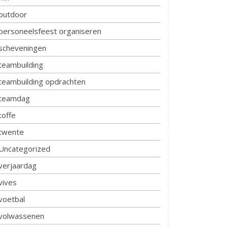
outdoor
personeelsfeest organiseren
scheveningen
teambuilding
teambuilding opdrachten
teamdag
toffe
twente
Uncategorized
verjaardag
vives
voetbal
volwassenen