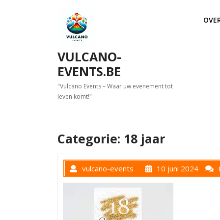
Skip
to
OVE
content
VULCANO-
EVENTS.BE
"Vulcano Events – Waar uw evenement tot
leven komt!"
Categorie:
18 jaar
vulcano-events
10 juni 2024