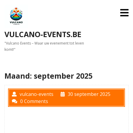
Skip
to
O
M
content
VULCANO-EVENTS.BE
"Vulcano Events – Waar uw evenement tot leven
komt!"
Maand:
september 2025
vulcano-events
30 september 2025
0 Comments