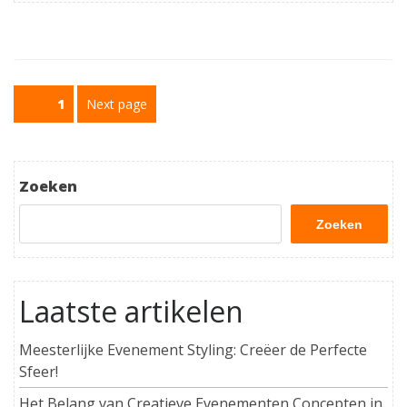
Berichtnavigatie
Page
1
Next page
Zoeken
Zoeken
Laatste artikelen
Meesterlijke Evenement Styling: Creëer de Perfecte
Sfeer!
Het Belang van Creatieve Evenementen Concepten in