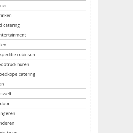
iner
rinken
d catering
ntertainment
ten
xpeditie robinson
oodtruck huren
oedkope catering
an
asselt
ndoor
ongeren
inderen
lein team