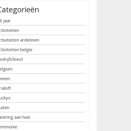
Categorieën
8 jaar
ctiviteiten
ctiviteiten ardennen
ctiviteiten belgie
edrijfsfeest
elgium
innen
ruiloft
uckys
uiten
atering aan huis
ommunie