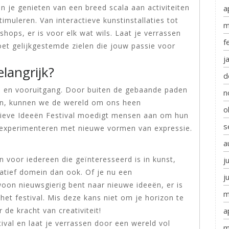
un je genieten van een breed scala aan activiteiten
a
timuleren. Van interactieve kunstinstallaties tot
m
hops, er is voor elk wat wils. Laat je verrassen
f
oet gelijkgestemde zielen die jouw passie voor
j
langrijk?
d
tie en vooruitgang. Door buiten de gebaande paden
n
n, kunnen we de wereld om ons heen
o
tieve Ideeën Festival moedigt mensen aan om hun
s
te experimenteren met nieuwe vormen van expressie.
a
n voor iedereen die geïnteresseerd is in kunst,
j
eatief domein dan ook. Of je nu een
j
oon nieuwsgierig bent naar nieuwe ideeën, er is
m
 het festival. Mis deze kans niet om je horizon te
a
de kracht van creativiteit!
ival en laat je verrassen door een wereld vol
m