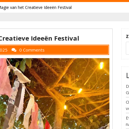
agie van het Creatieve Ideeën Festival
Z
reatieve Ideeën Festival
2025
0 Comments
D
G
O
v
E
n