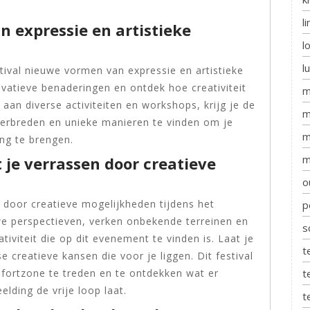
l
 expressie en artistieke
l
l
tival nieuwe vormen van expressie en artistieke
novatieve benaderingen en ontdek hoe creativiteit
m
an diverse activiteiten en workshops, krijg je de
m
 verbreden en unieke manieren te vinden om je
m
ing te brengen.
m
t je verrassen door creatieve
o
en door creatieve mogelijkheden tijdens het
p
we perspectieven, verken onbekende terreinen en
s
ativiteit die op dit evenement te vinden is. Laat je
t
 creatieve kansen die voor je liggen. Dit festival
t
fortzone te treden en te ontdekken wat er
elding de vrije loop laat.
t