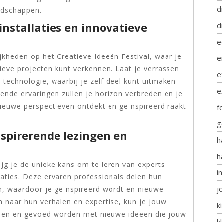
d
endschappen.
installaties en innovatieve
d
e
jkheden op het Creatieve Ideeën Festival, waar je
e
atieve projecten kunt verkennen. Laat je verrassen
e
technologie, waarbij je zelf deel kunt uitmaken
e
erende ervaringen zullen je horizon verbreden en je
nieuwe perspectieven ontdekt en geïnspireerd raakt
f
g
nspirerende lezingen en
h
h
rijg je de unieke kans om te leren van experts
i
taties. Deze ervaren professionals delen hun
j
en, waardoor je geïnspireerd wordt en nieuwe
n naar hun verhalen en expertise, kun je jouw
k
rpen en gevoed worden met nieuwe ideeën die jouw
k