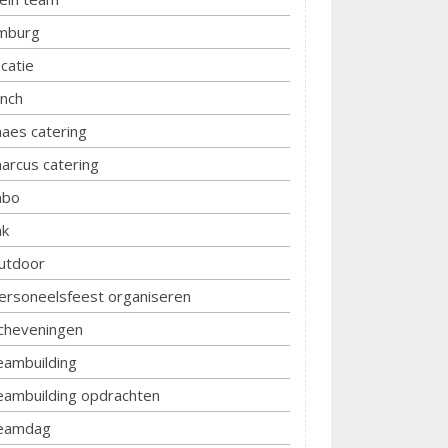
imburg
ocatie
unch
aes catering
arcus catering
bo
k
utdoor
ersoneelsfeest organiseren
cheveningen
eambuilding
eambuilding opdrachten
eamdag