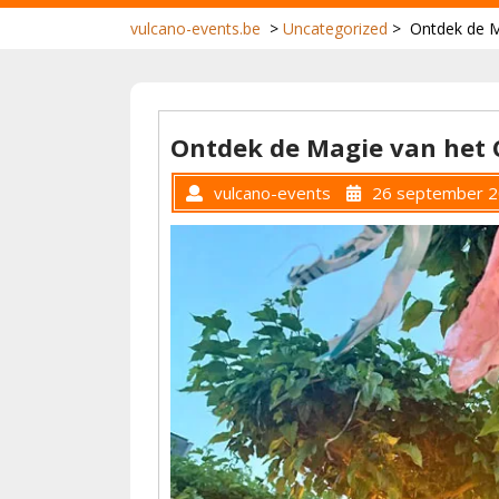
vulcano-events.be
>
Uncategorized
>
Ontdek de M
Ontdek de Magie van het C
vulcano-events
26 september 