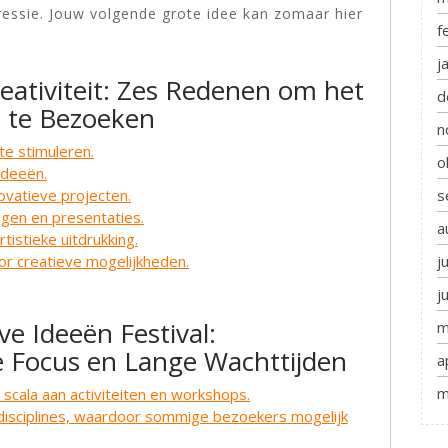
pressie. Jouw volgende grote idee kan zomaar hier
f
j
eativiteit: Zes Redenen om het
d
l te Bezoeken
n
te stimuleren.
o
ideeën.
s
novatieve projecten.
ngen en presentaties.
a
istieke uitdrukking.
j
oor creatieve mogelijkheden.
j
e Ideeën Festival:
m
e Focus en Lange Wachttijden
a
m
 scala aan activiteiten en workshops.
 disciplines, waardoor sommige bezoekers mogelijk