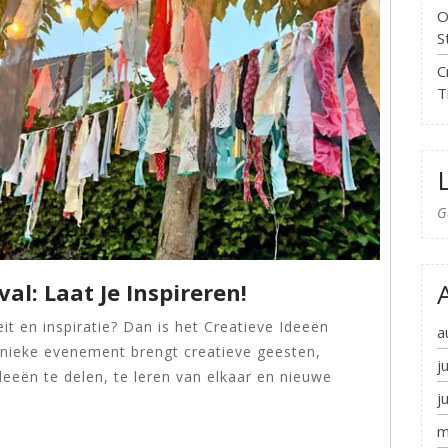
O
S
C
T
G
al: Laat Je Inspireren!
it en inspiratie? Dan is het Creatieve Ideeën
a
 unieke evenement brengt creatieve geesten,
j
eën te delen, te leren van elkaar en nieuwe
j
m