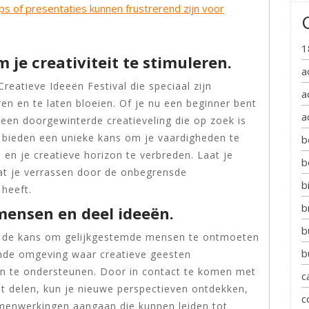
ps of presentaties kunnen frustrerend zijn voor
1
je creativiteit te stimuleren.
a
eatieve Ideeën Festival die speciaal zijn
a
ren en te laten bloeien. Of je nu een beginner bent
a
f een doorgewinterde creatieveling die op zoek is
 bieden een unieke kans om je vaardigheden te
b
 en je creatieve horizon te verbreden. Laat je
b
aat je verrassen door de onbegrensde
b
 heeft.
b
ensen en deel ideeën.
b
je de kans om gelijkgestemde mensen te ontmoeten
b
rende omgeving waar creatieve geesten
n te ondersteunen. Door in contact te komen met
c
it delen, kun je nieuwe perspectieven ontdekken,
c
menwerkingen aangaan die kunnen leiden tot