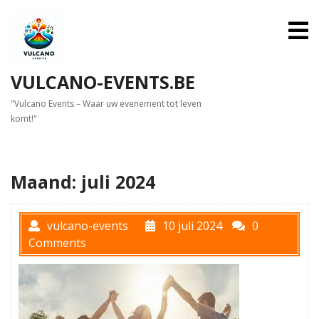
Skip
to
O
M
content
VULCANO-EVENTS.BE
"Vulcano Events – Waar uw evenement tot leven
komt!"
Maand:
juli 2024
vulcano-events
10 juli 2024
0
Comments