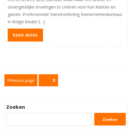
onvergetelijke ervaringen te creëren voor hun klanten en
gasten. Professionele Dienstverlening Evenementenbureaus
in België bieden […]
READ MORE
Berichtnavigatie
Previous page
Page
3
Zoeken
Zoeken