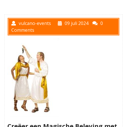
vulcano-events
09 juli 2024
0
Comments
Creëer een Magische Beleving met