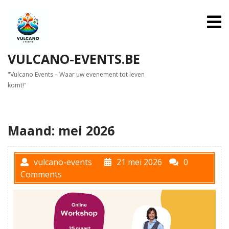
Skip
to
O
M
content
VULCANO-EVENTS.BE
"Vulcano Events – Waar uw evenement tot leven
komt!"
Maand:
mei 2026
vulcano-events
21 mei 2026
0
Comments