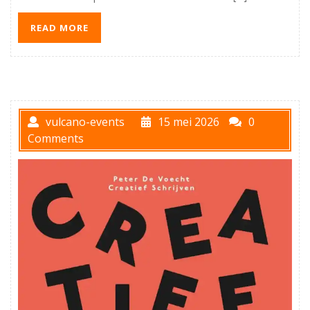
READ MORE
vulcano-events
15 mei 2026
0
Comments