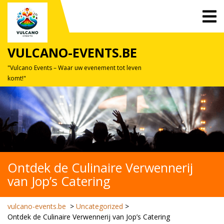
Skip
O
to
M
content
VULCANO-EVENTS.BE
"Vulcano Events – Waar uw evenement tot leven
komt!"
Ontdek de Culinaire Verwennerij
van Jop’s Catering
vulcano-events.be
>
Uncategorized
>
Ontdek de Culinaire Verwennerij van Jop’s Catering