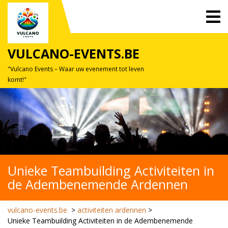
Skip
O
to
M
content
VULCANO-EVENTS.BE
"Vulcano Events – Waar uw evenement tot leven
komt!"
Unieke Teambuilding Activiteiten in
de Adembenemende Ardennen
vulcano-events.be
>
activiteiten ardennen
>
Unieke Teambuilding Activiteiten in de Adembenemende