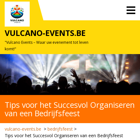
Skip
O
to
M
content
VULCANO-EVENTS.BE
"Vulcano Events – Waar uw evenement tot leven
komt!"
Tips voor het Succesvol Organiseren
van een Bedrijfsfeest
vulcano-events.be
>
bedrijfsfeest
>
Tips voor het Succesvol Organiseren van een Bedrijfsfeest