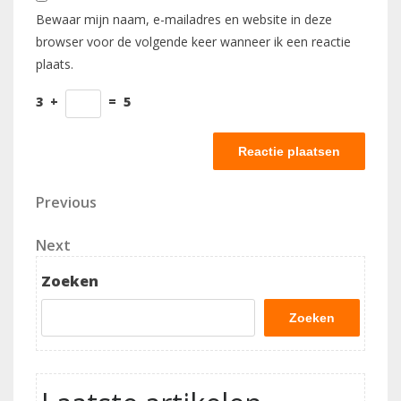
Bewaar mijn naam, e-mailadres en website in deze
browser voor de volgende keer wanneer ik een reactie
plaats.
3
+
=
5
Berichtnavigatie
Previous
Previous
Post
Next
Next
Post
Zoeken
Zoeken