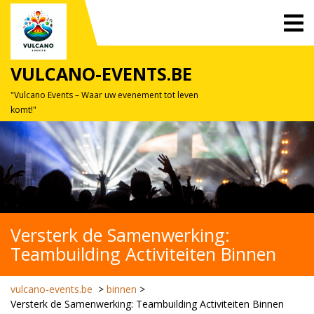
Skip
O
to
M
content
VULCANO-EVENTS.BE
"Vulcano Events – Waar uw evenement tot leven
komt!"
Versterk de Samenwerking:
Teambuilding Activiteiten Binnen
vulcano-events.be
>
binnen
>
Versterk de Samenwerking: Teambuilding Activiteiten Binnen