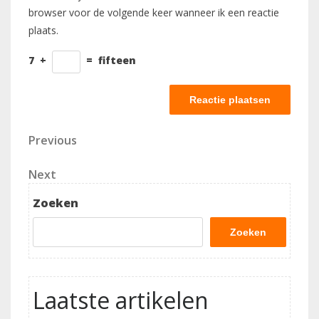
browser voor de volgende keer wanneer ik een reactie
plaats.
7
+
=
fifteen
Berichtnavigatie
Previous
Previous
Post
Next
Next
Post
Zoeken
Zoeken
Laatste artikelen