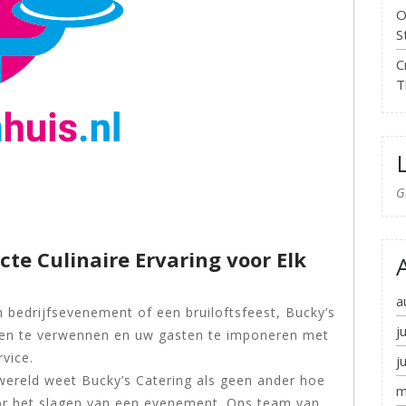
O
S
C
T
G
cte Culinaire Ervaring voor Elk
a
 bedrijfsevenement of een bruiloftsfeest, Bucky’s
j
len te verwennen en uw gasten te imponeren met
rvice.
j
 wereld weet Bucky’s Catering als geen ander hoe
m
oor het slagen van een evenement. Ons team van