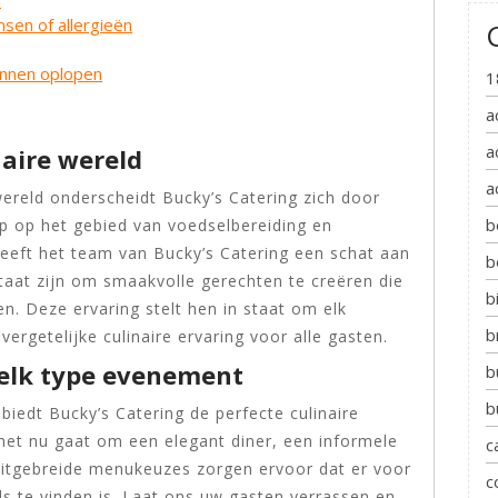
nsen of allergieën
unnen oplopen
1
a
a
naire wereld
a
wereld onderscheidt Bucky’s Catering zich door
b
 op het gebied van voedselbereiding en
heeft het team van Bucky’s Catering een schat aan
b
taat zijn om smaakvolle gerechten te creëren die
b
n. Deze ervaring stelt hen in staat om elk
b
rgetelijke culinaire ervaring voor alle gasten.
 elk type evenement
b
b
iedt Bucky’s Catering de perfecte culinaire
het nu gaat om een elegant diner, een informele
c
 uitgebreide menukeuzes zorgen ervoor dat er voor
c
s te vinden is. Laat ons uw gasten verrassen en