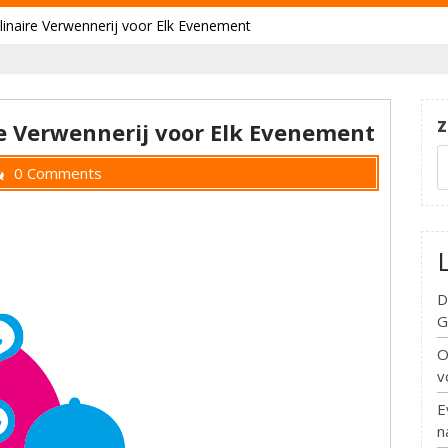
ulinaire Verwennerij voor Elk Evenement
Z
re Verwennerij voor Elk Evenement
0 Comments
D
G
O
v
E
n