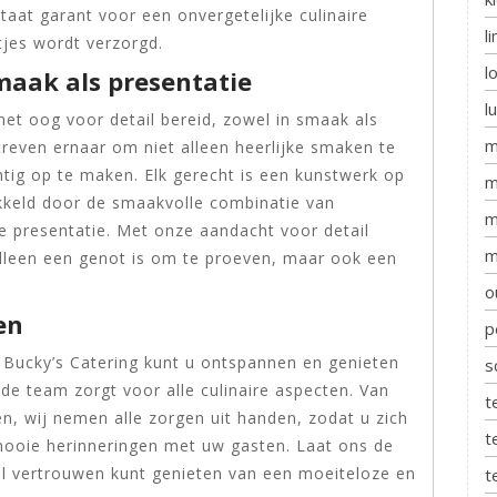
aat garant voor een onvergetelijke culinaire
l
ntjes wordt verzorgd.
l
smaak als presentatie
l
met oog voor detail bereid, zowel in smaak als
m
treven ernaar om niet alleen heerlijke smaken te
tig op te maken. Elk gerecht is een kunstwerk op
m
ikkeld door de smaakvolle combinatie van
m
ke presentatie. Met onze aandacht voor detail
m
alleen een genot is om te proeven, maar ook een
o
en
p
n Bucky’s Catering kunt u ontspannen en genieten
s
de team zorgt voor alle culinaire aspecten. Van
t
n, wij nemen alle zorgen uit handen, zodat u zich
t
mooie herinneringen met uw gasten. Laat ons de
ol vertrouwen kunt genieten van een moeiteloze en
t