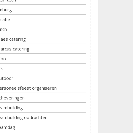
imburg
ocatie
unch
aes catering
arcus catering
bo
k
utdoor
ersoneelsfeest organiseren
cheveningen
eambuilding
eambuilding opdrachten
eamdag