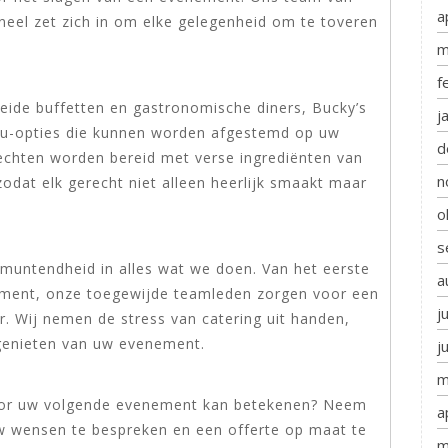
a
eel zet zich in om elke gelegenheid om te toveren
m
f
reide buffetten en gastronomische diners, Bucky’s
j
nu-opties die kunnen worden afgestemd op uw
d
echten worden bereid met verse ingrediënten van
n
zodat elk gerecht niet alleen heerlijk smaakt maar
o
s
tmuntendheid in alles wat we doen. Van het eerste
a
ement, onze toegewijde teamleden zorgen voor een
j
er. Wij nemen de stress van catering uit handen,
 genieten van uw evenement.
j
m
oor uw volgende evenement kan betekenen? Neem
a
 wensen te bespreken en een offerte op maat te
m