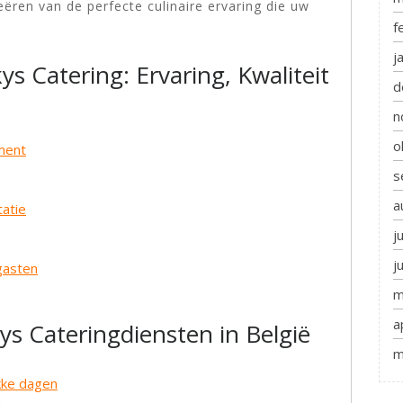
eëren van de perfecte culinaire ervaring die uw
f
j
s Catering: Ervaring, Kwaliteit
d
n
o
ment
s
a
tatie
j
j
gasten
m
a
s Cateringdiensten in België
m
kke dagen
d