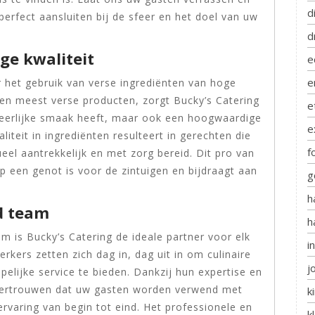
d
erfect aansluiten bij de sfeer en het doel van uw
d
ge kwaliteit
e
e
r het gebruik van verse ingrediënten van hoge
 en meest verse producten, zorgt Bucky’s Catering
e
 heerlijke smaak heeft, maar ook een hoogwaardige
e
liteit in ingrediënten resulteert in gerechten die
f
ueel aantrekkelijk en met zorg bereid. Dit pro van
p een genot is voor de zintuigen en bijdraagt aan
g
h
d team
h
m is Bucky’s Catering de ideale partner voor elk
i
ers zetten zich dag in, dag uit in om culinaire
j
elijke service te bieden. Dankzij hun expertise en
 vertrouwen dat uw gasten worden verwend met
k
rvaring van begin tot eind. Het professionele en
k