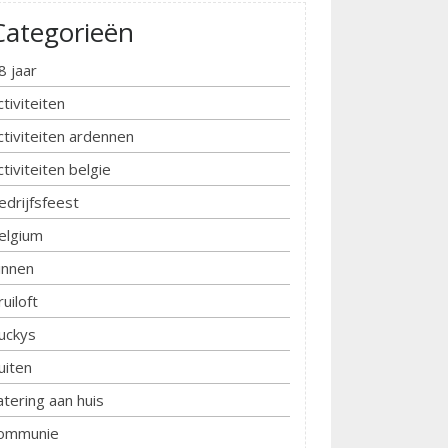
Categorieën
8 jaar
ctiviteiten
ctiviteiten ardennen
ctiviteiten belgie
edrijfsfeest
elgium
innen
ruiloft
uckys
uiten
atering aan huis
ommunie