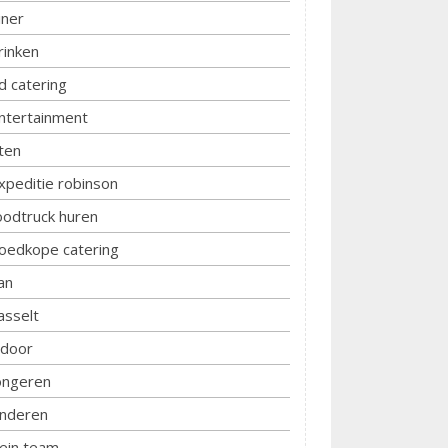
iner
rinken
d catering
ntertainment
ten
xpeditie robinson
oodtruck huren
oedkope catering
an
asselt
ndoor
ongeren
inderen
lein team