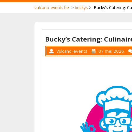
vulcano-events.be
>
buckys
>
Bucky’s Catering: C
Bucky’s Catering: Culinai
vulcano-events
07 mei 2026