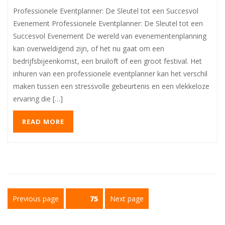
Professionele Eventplanner: De Sleutel tot een Succesvol
Evenement Professionele Eventplanner: De Sleutel tot een
Succesvol Evenement De wereld van evenementenplanning
kan overweldigend zijn, of het nu gaat om een
bedrijfsbijeenkomst, een bruiloft of een groot festival. Het
inhuren van een professionele eventplanner kan het verschil
maken tussen een stressvolle gebeurtenis en een vlekkeloze
ervaring die […]
READ MORE
Berichtnavigatie
Previous page
Page
75
Next page