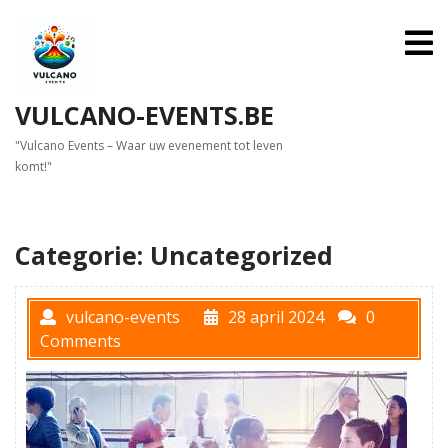
Skip
to
O
M
content
VULCANO-EVENTS.BE
"Vulcano Events – Waar uw evenement tot leven
komt!"
Categorie:
Uncategorized
vulcano-events
28 april 2024
0
Comments