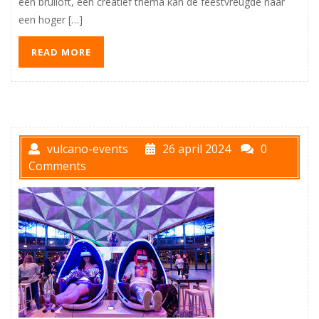
een bruiloft, een creatief thema kan de feestvreugde naar
een hoger […]
READ MORE
vulcano-events
26 april 2024
0
Comments