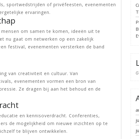
als, sportwedstrijden of privéfeesten, evenementen
C
T
getelijke ervaringen.
chap
P
B
 mensen om samen te komen, ideeën uit te
E
het nu gaat om netwerken op een zakelijk
en festival, evenementen versterken de band
G
g van creativiteit en cultuur. Van
estivals, evenementen vormen een bron van
expressie. Ze dragen bij aan het behoud en de
racht
a
ducatie en kennisoverdracht. Conferenties,
j
rs de mogelijkheid om nieuwe inzichten op te
j
chzelf te blijven ontwikkelen.