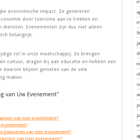
m
jke economische impact. Ze genereren
a
 economie door toerisme aan te trekken en
m
 diensten. Evenementen zijn dus niet alleen
f
ch belangrijk.
j
d
jdige rol in onze maatschappij. Ze brengen
en cultuur, dragen bij aan educatie en hebben een
n
e daarom blijven genieten van de vele
o
dig maken.
s
ing van Uw Evenement”
a
j
j
 plannen van een evenement?
jn evenement?
m
 organiseren van een evenement?
a
rketing van mijn evenement?