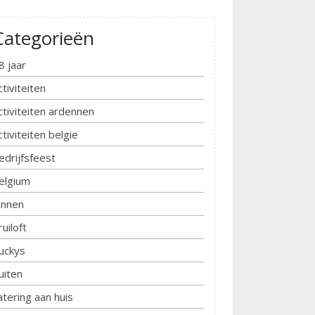
Categorieën
8 jaar
ctiviteiten
ctiviteiten ardennen
ctiviteiten belgie
edrijfsfeest
elgium
innen
ruiloft
uckys
uiten
atering aan huis