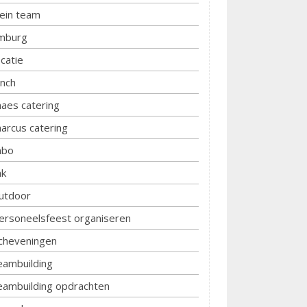
lein team
imburg
ocatie
unch
aes catering
arcus catering
bo
k
utdoor
ersoneelsfeest organiseren
cheveningen
eambuilding
eambuilding opdrachten