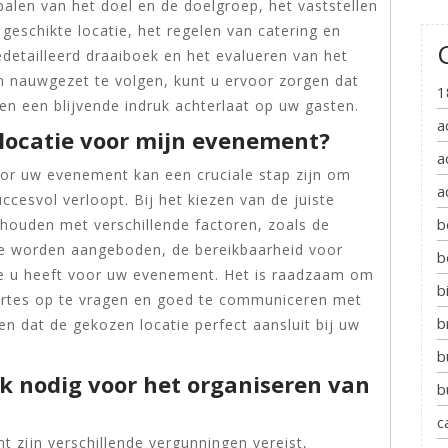
alen van het doel en de doelgroep, het vaststellen
geschikte locatie, het regelen van catering en
edetailleerd draaiboek en het evalueren van het
 nauwgezet te volgen, kunt u ervoor zorgen dat
1
n een blijvende indruk achterlaat op uw gasten.
a
 locatie voor mijn evenement?
a
oor uw evenement kan een cruciale stap zijn om
a
cesvol verloopt. Bij het kiezen van de juiste
b
e houden met verschillende factoren, zoals de
 die worden aangeboden, de bereikbaarheid voor
b
die u heeft voor uw evenement. Het is raadzaam om
b
fertes op te vragen en goed te communiceren met
b
n dat de gekozen locatie perfect aansluit bij uw
b
k nodig voor het organiseren van
b
c
 zijn verschillende vergunningen vereist,