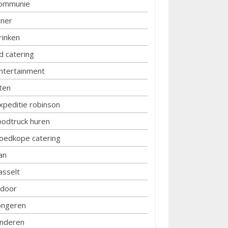
ommunie
iner
rinken
d catering
ntertainment
ten
xpeditie robinson
oodtruck huren
oedkope catering
an
asselt
ndoor
ongeren
inderen