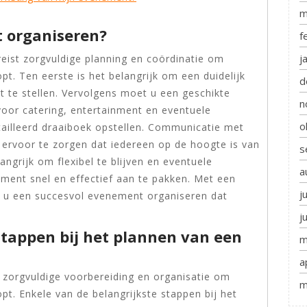
m
 organiseren?
f
j
eist zorgvuldige planning en coördinatie om
pt. Ten eerste is het belangrijk om een duidelijk
d
 te stellen. Vervolgens moet u een geschikte
n
 voor catering, entertainment en eventuele
o
ailleerd draaiboek opstellen. Communicatie met
m ervoor te zorgen dat iedereen op de hoogte is van
s
langrijk om flexibel te blijven en eventuele
a
ement snel en effectief aan te pakken. Met een
j
t u een succesvol evenement organiseren dat
j
 stappen bij het plannen van een
m
a
 zorgvuldige voorbereiding en organisatie om
m
pt. Enkele van de belangrijkste stappen bij het