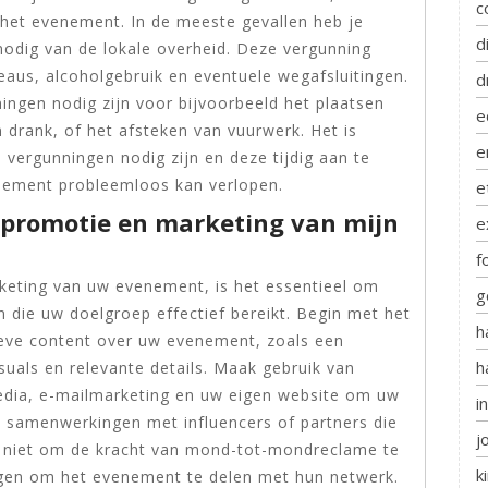
c
 het evenement. In de meeste gevallen heb je
d
dig van de lokale overheid. Deze vergunning
veaus, alcoholgebruik en eventuele wegafsluitingen.
d
ingen nodig zijn voor bijvoorbeeld het plaatsen
e
 drank, of het afsteken van vuurwerk. Het is
e
e vergunningen nodig zijn en deze tijdig aan te
nement probleemloos kan verlopen.
e
e promotie en marketing van mijn
e
f
eting van uw evenement, is het essentieel om
g
 die uw doelgroep effectief bereikt. Begin met het
h
ieve content over uw evenement, zoals een
h
isuals en relevante details. Maak gebruik van
media, e-mailmarketing en uw eigen website om uw
i
samenwerkingen met influencers of partners die
j
t niet om de kracht van mond-tot-mondreclame te
k
gen om het evenement te delen met hun netwerk.