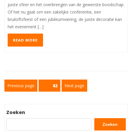
juiste sfeer en het overbrengen van de gewenste boodschap.
Of het nu gaat om een zakelijke conferentie, een
bruiloftsfeest of een jubileumviering, de juiste decoratie kan
het evenement […]
READ MORE
Berichtnavigatie
Previous page
Page
82
Next page
Zoeken
Zoeken