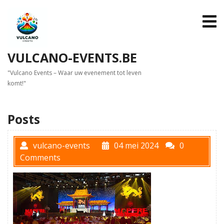
Skip
to
O
M
content
VULCANO-EVENTS.BE
"Vulcano Events – Waar uw evenement tot leven
komt!"
Posts
vulcano-events
04 mei 2024
0
Comments