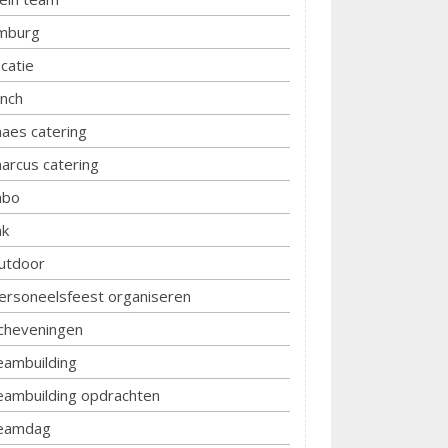
imburg
ocatie
unch
aes catering
arcus catering
bo
k
utdoor
ersoneelsfeest organiseren
cheveningen
eambuilding
eambuilding opdrachten
eamdag