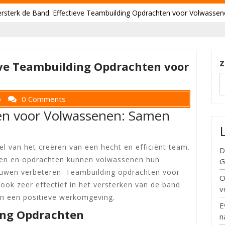
ersterk de Band: Effectieve Teambuilding Opdrachten voor Volwasse
Z
eve Teambuilding Opdrachten voor
5
0 Comments
en voor Volwassenen: Samen
l van het creëren van een hecht en efficiënt team.
D
iten en opdrachten kunnen volwassenen hun
G
uwen verbeteren. Teambuilding opdrachten voor
O
 ook zeer effectief in het versterken van de band
v
n een positieve werkomgeving.
E
ing Opdrachten
n