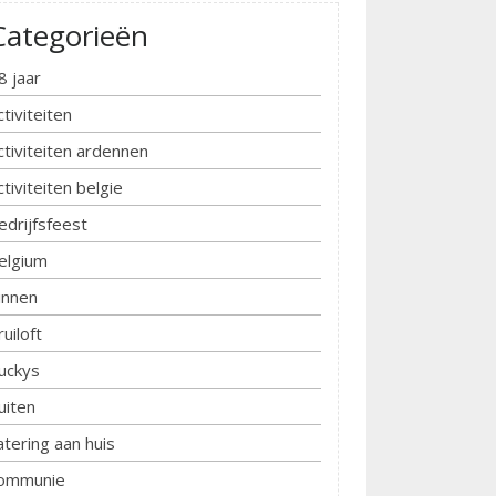
Categorieën
8 jaar
ctiviteiten
ctiviteiten ardennen
ctiviteiten belgie
edrijfsfeest
elgium
innen
ruiloft
uckys
uiten
atering aan huis
ommunie