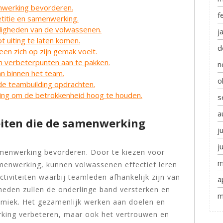
enwerking bevorderen.
f
titie en samenwerking.
digheden van de volwassenen.
j
ot uiting te laten komen.
d
en zich op zijn gemak voelt.
en verbeterpunten aan te pakken.
n
n binnen het team.
o
 de teambuilding opdrachten.
ging om de betrokkenheid hoog te houden.
s
a
eiten die de samenwerking
j
j
samenwerking bevorderen. Door te kiezen voor
m
menwerking, kunnen volwassenen effectief leren
tiviteiten waarbij teamleden afhankelijk zijn van
a
heden zullen de onderlinge band versterken en
m
amiek. Het gezamenlijk werken aan doelen en
rking verbeteren, maar ook het vertrouwen en