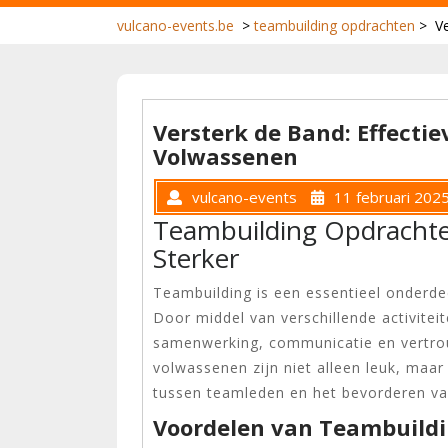
vulcano-events.be
>
teambuilding opdrachten
>
V
Versterk de Band: Effecti
Volwassenen
vulcano-events
11 februari 202
Teambuilding Opdracht
Sterker
Teambuilding is een essentieel onderdee
Door middel van verschillende activite
samenwerking, communicatie en vertro
volwassenen zijn niet alleen leuk, maar
tussen teamleden en het bevorderen va
Voordelen van Teambuild