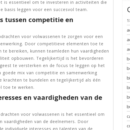
 is essentieel om te investeren in activiteiten die
e basis leggen voor een succesvol team.
s tussen competitie en
1
a
opdrachten voor volwassenen te zorgen voor een
a
enwerking. Door competitieve elementen toe te
a
m te bereiken, kunnen teamleden hun vaardigheden
liteit opbouwen. Tegelijkertijd is het bevorderen
b
eest te versterken en de focus te leggen op het
b
en goede mix van competitie en samenwerking
b
 krachten te bundelen en tegelijkertijd als één
l toe te werken.
b
eresses en vaardigheden van de
b
b
pdrachten voor volwassenen is het essentieel om
c
en vaardigheden van de deelnemers. Door
c
 de individuele interesses en talenten van de