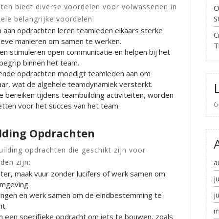
ten biedt diverse voordelen voor volwassenen in
O
S
ele belangrijke voordelen:
aan opdrachten leren teamleden elkaars sterke
C
tieve manieren om samen te werken.
T
n stimuleren open communicatie en helpen bij het
begrip binnen het team.
gende opdrachten moedigt teamleden aan om
kaar, wat de algehele teamdynamiek versterkt.
 bereiken tijdens teambuilding activiteiten, worden
G
tten voor het succes van het team.
lding Opdrachten
uilding opdrachten die geschikt zijn voor
den zijn:
a
er, maak vuur zonder lucifers of werk samen om
j
omgeving.
j
jzingen en werk samen om de eindbestemming te
t.
m
 een specifieke opdracht om iets te bouwen, zoals