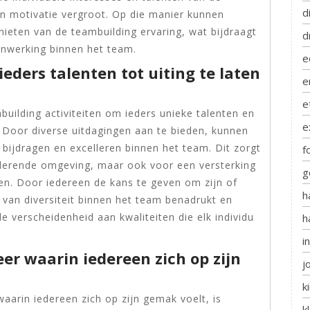
d
n motivatie vergroot. Op die manier kunnen
nieten van de teambuilding ervaring, wat bijdraagt
d
enwerking binnen het team.
e
ieders talenten tot uiting te laten
e
e
building activiteiten om ieders unieke talenten en
e
. Door diverse uitdagingen aan te bieden, kunnen
bijdragen en excelleren binnen het team. Dit zorgt
f
mulerende omgeving, maar ook voor een versterking
g
en. Door iedereen de kans te geven om zijn of
h
 van diversiteit binnen het team benadrukt en
 verscheidenheid aan kwaliteiten die elk individu
h
i
er waarin iedereen zich op zijn
j
k
aarin iedereen zich op zijn gemak voelt, is
k