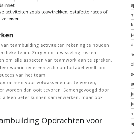
a
slimiet.
e activiteiten zoals touwtrekken, estafette races of
m
 vereisen.
f
rken
j
d
n van teambuilding activiteiten rekening te houden
cifieke team. Zorg voor afwisseling tussen
n
gen om alle aspecten van teamwork aan te spreken.
o
feer waarin iedereen zich comfortabel voelt om
s
 succes van het team.
opdrachten voor volwassenen uit te voeren,
a
ker worden dan ooit tevoren. Samengevoegd door
j
iet alleen beter kunnen samenwerken, maar ook
j
m
Teambuilding Opdrachten voor
a
m