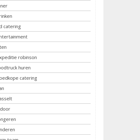
iner
rinken
d catering
ntertainment
ten
xpeditie robinson
oodtruck huren
oedkope catering
an
asselt
ndoor
ongeren
inderen
lein team