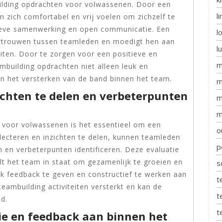
uilding opdrachten voor volwassenen. Door een
l
zich comfortabel en vrij voelen om zichzelf te
ctieve samenwerking en open communicatie. Een
l
ertrouwen tussen teamleden en moedigt hen aan
l
eiten. Door te zorgen voor een positieve en
m
building opdrachten niet alleen leuk en
an het versterken van de band binnen het team.
m
ichten te delen en verbeterpunten
m
m
 voor volwassenen is het essentieel om een
o
lecteren en inzichten te delen, kunnen teamleden
p
 en verbeterpunten identificeren. Deze evaluatie
t het team in staat om gezamenlijk te groeien en
s
jk feedback te geven en constructief te werken aan
t
eambuilding activiteiten versterkt en kan de
t
d.
t
e en feedback aan binnen het