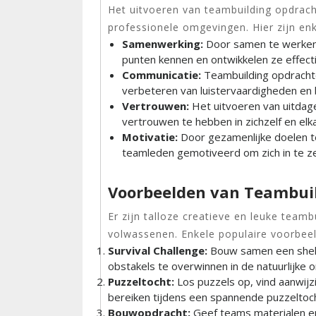
Het uitvoeren van teambuilding opdrach
professionele omgevingen. Hier zijn enk
Samenwerking:
Door samen te werken 
punten kennen en ontwikkelen ze effec
Communicatie:
Teambuilding opdrachte
verbeteren van luistervaardigheden en 
Vertrouwen:
Het uitvoeren van uitda
vertrouwen te hebben in zichzelf en el
Motivatie:
Door gezamenlijke doelen te
teamleden gemotiveerd om zich in te ze
Voorbeelden van Teambui
Er zijn talloze creatieve en leuke teamb
volwassenen. Enkele populaire voorbeel
Survival Challenge:
Bouw samen een shelt
obstakels te overwinnen in de natuurlijke 
Puzzeltocht:
Los puzzels op, vind aanwi
bereiken tijdens een spannende puzzeltoch
Bouwopdracht:
Geef teams materialen en