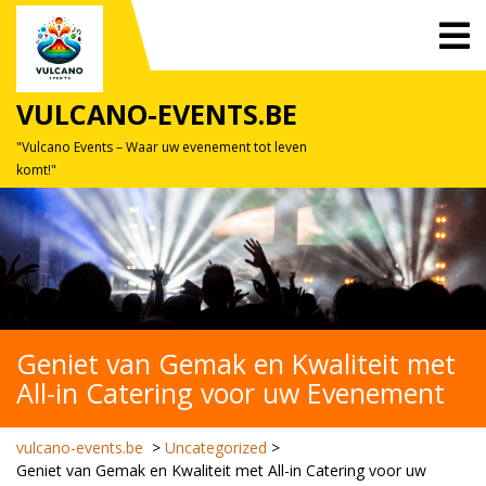
Skip
O
to
M
content
VULCANO-EVENTS.BE
"Vulcano Events – Waar uw evenement tot leven
komt!"
Geniet van Gemak en Kwaliteit met
All-in Catering voor uw Evenement
vulcano-events.be
>
Uncategorized
>
Geniet van Gemak en Kwaliteit met All-in Catering voor uw