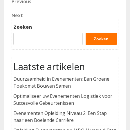
Berichtnavigatie
Previous
Previous
Post
Next
Next
Post
Zoeken
Zoeken
Laatste artikelen
Duurzaamheid in Evenementen: Een Groene
Toekomst Bouwen Samen
Optimaliseer uw Evenementen Logistiek voor
Succesvolle Gebeurtenissen
Evenementen Opleiding Niveau 2: Een Stap
naar een Boeiende Carrière