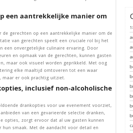
op een aantrekkelijke manier om
1
er de gerechten op een aantrekkelijke manier om de
a
atie van gerechten speelt een cruciale rol bij het
a
 een onvergetelijke culinaire ervaring. Door
kleuren en opmaak van de gerechten, kunnen gasten
a
ken, maar ook visueel worden geprikkeld. Met oog
b
Catering elke maaltijd omtoveren tot een waar
b
 maar er ook prachtig uitziet.
b
opties, inclusief non-alcoholische
b
voldoende drankopties voor uw evenement voorziet,
b
aanbieden van een gevarieerde selectie dranken,
b
e opties, zorgt ervoor dat al uw gasten kunnen
c
r hun smaak. Met de aandacht voor detail en