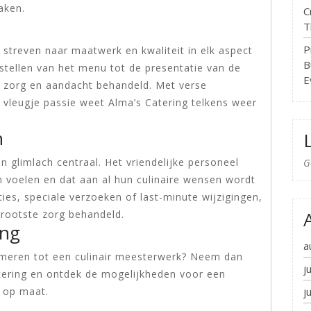
aken.
C
T
P
 streven naar maatwerk en kwaliteit in elk aspect
B
stellen van het menu tot de presentatie van de
E
te zorg en aandacht behandeld. Met verse
 vleugje passie weet Alma’s Catering telkens weer
h
n glimlach centraal. Het vriendelijke personeel
G
 voelen en dat aan al hun culinaire wensen wordt
ties, speciale verzoeken of last-minute wijzigingen,
grootste zorg behandeld.
ing
a
meren tot een culinair meesterwerk? Neem dan
j
ering en ontdek de mogelijkheden voor een
j
g op maat.