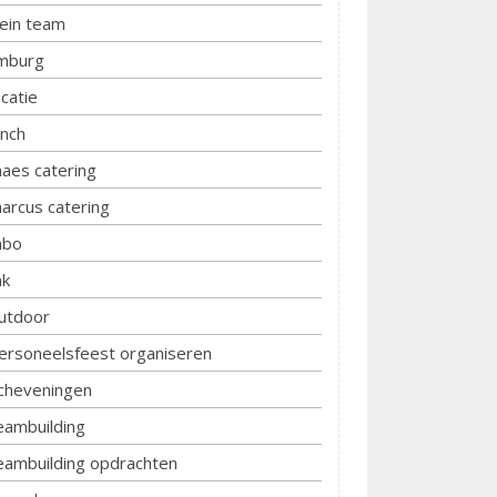
lein team
imburg
ocatie
unch
aes catering
arcus catering
bo
k
utdoor
ersoneelsfeest organiseren
cheveningen
eambuilding
eambuilding opdrachten