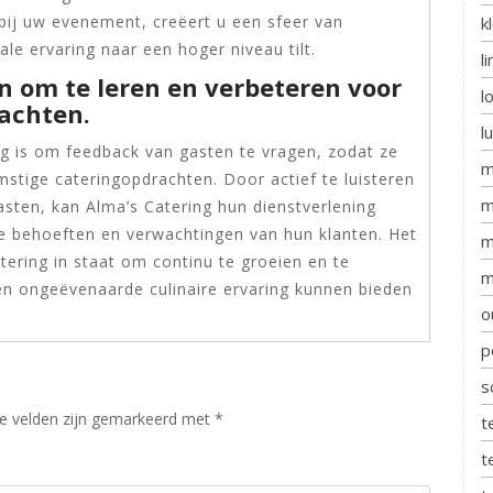
 bij uw evenement, creëert u een sfeer van
k
le ervaring naar een hoger niveau tilt.
l
 om te leren en verbeteren voor
l
achten.
l
ng is om feedback van gasten te vragen, zodat ze
m
stige cateringopdrachten. Door actief te luisteren
m
asten, kan Alma’s Catering hun dienstverlening
e behoeften en verwachtingen van hun klanten. Het
m
tering in staat om continu te groeien en te
m
en ongeëvenaarde culinaire ervaring kunnen bieden
o
p
s
te velden zijn gemarkeerd met
*
t
t