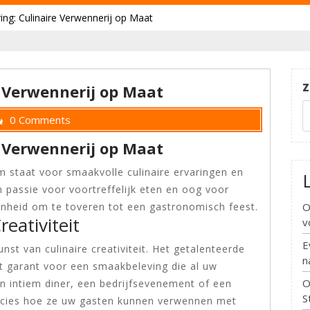
ing: Culinaire Verwennerij op Maat
Z
e Verwennerij op Maat
0 Comments
e Verwennerij op Maat
m staat voor smaakvolle culinaire ervaringen en
n passie voor voortreffelijk eten en oog voor
O
genheid om te toveren tot een gastronomisch feest.
eativiteit
v
E
unst van culinaire creativiteit. Het getalenteerde
n
t garant voor een smaakbeleving die al uw
O
en intiem diner, een bedrijfsevenement of een
S
precies hoe ze uw gasten kunnen verwennen met