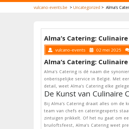
vulcano-events.be
>
Uncategorized
>
Alma’s Cater
Alma’s Catering: Culinair
vulcano-events
02 mei 2025
Alma’s Catering: Culinair
Alma’s Catering is dé naam die synonie
onberispelijke service in België. Met ee
detail, weet Alma’s Catering elke gele
De Kunst van Culinaire Cr
Bij Alma’s Catering draait alles om de k
team van chefs en cateringexperts staa
zintuigen prikkelt. Of het nu gaat om e
bruiloftsfeest, Alma’s Catering weet 