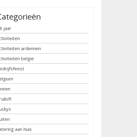
Categorieën
8 jaar
ctiviteiten
ctiviteiten ardennen
ctiviteiten belgie
edrijfsfeest
elgium
innen
ruiloft
uckys
uiten
atering aan huis