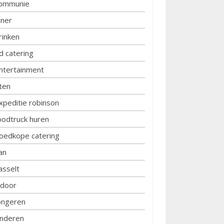
ommunie
iner
rinken
d catering
ntertainment
ten
xpeditie robinson
oodtruck huren
oedkope catering
an
asselt
ndoor
ongeren
inderen