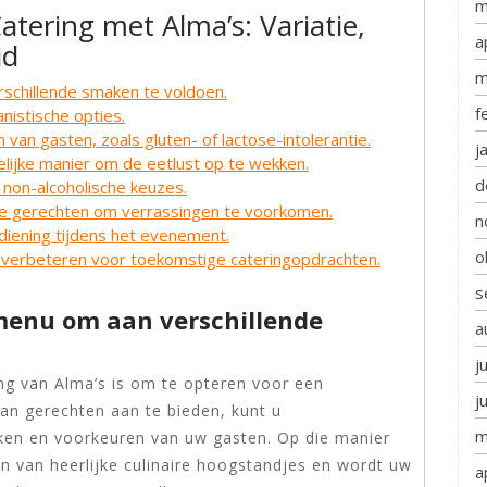
m
atering met Alma’s: Variatie,
a
id
m
schillende smaken te voldoen.
f
istische opties.
an gasten, zoals gluten- of lactose-intolerantie.
j
lijke manier om de eetlust op te wekken.
d
 non-alcoholische keuzes.
 de gerechten om verrassingen te voorkomen.
n
ediening tijdens het evenement.
o
 verbeteren voor toekomstige cateringopdrachten.
s
 menu om aan verschillende
a
j
ing van Alma’s is om te opteren voor een
j
aan gerechten aan te bieden, kunt u
m
en en voorkeuren van uw gasten. Op die manier
en van heerlijke culinaire hoogstandjes en wordt uw
a