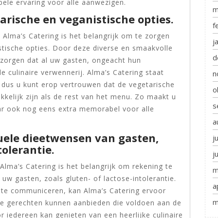
le ervaring voor alle aanwezigen.
m
arische en veganistische opties.
f
Alma’s Catering is het belangrijk om te zorgen
j
tische opties. Door deze diverse en smaakvolle
d
 zorgen dat al uw gasten, ongeacht hun
 culinaire verwennerij. Alma’s Catering staat
n
, dus u kunt erop vertrouwen dat de vegetarische
o
kkelijk zijn als de rest van het menu. Zo maakt u
s
ar ook nog eens extra memorabel voor alle
a
ele dieetwensen van gasten,
j
tolerantie.
j
lma’s Catering is het belangrijk om rekening te
m
w gasten, zoals gluten- of lactose-intolerantie.
a
 te communiceren, kan Alma’s Catering ervoor
m
le gerechten kunnen aanbieden die voldoen aan de
r iedereen kan genieten van een heerlijke culinaire