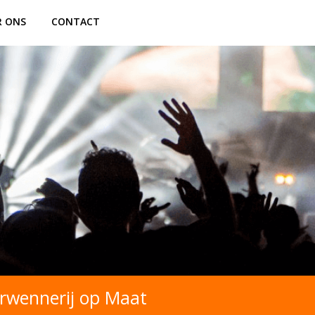
R ONS
CONTACT
erwennerij op Maat