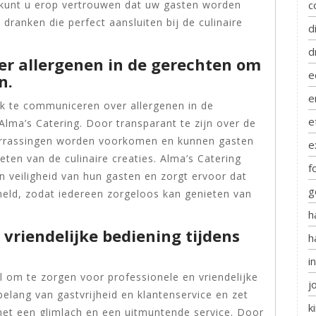
, kunt u erop vertrouwen dat uw gasten worden
c
ranken die perfect aansluiten bij de culinaire
d
d
er allergenen in de gerechten om
e
n.
e
ijk te communiceren over allergenen in de
e
lma’s Catering. Door transparant te zijn over de
errassingen worden voorkomen en kunnen gasten
e
eten van de culinaire creaties. Alma’s Catering
f
 veiligheid van hun gasten en zorgt ervoor dat
g
eld, zodat iedereen zorgeloos kan genieten van
h
 vriendelijke bediening tijdens
h
i
l om te zorgen voor professionele en vriendelijke
j
belang van gastvrijheid en klantenservice en zet
k
et een glimlach en een uitmuntende service. Door