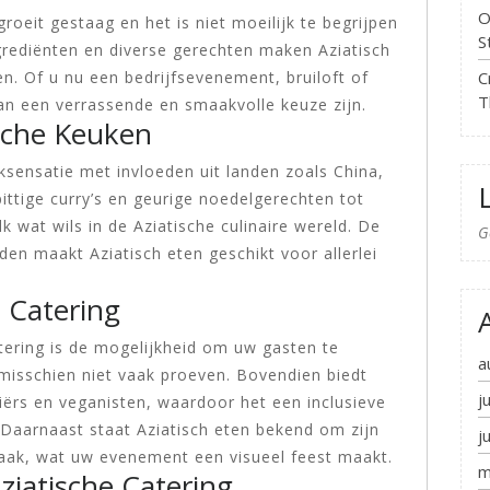
O
groeit gestaag en het is niet moeilijk te begrijpen
S
rediënten en diverse gerechten maken Aziatisch
C
en. Of u nu een bedrijfsevenement, bruiloft of
T
kan een verrassende en smaakvolle keuze zijn.
ische Keuken
sensatie met invloeden uit landen zoals China,
pittige curry’s en geurige noedelgerechten tot
lk wat wils in de Aziatische culinaire wereld. De
G
den maakt Aziatisch eten geschikt voor allerlei
 Catering
tering is de mogelijkheid om uw gasten te
a
misschien niet vaak proeven. Bovendien biedt
j
iërs en veganisten, waardoor het een inclusieve
Daarnaast staat Aziatisch eten bekend om zijn
j
pmaak, wat uw evenement een visueel feest maakt.
m
ziatische Catering