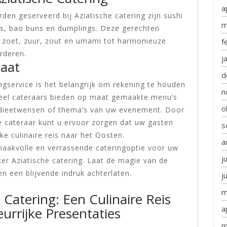
a
den geserveerd bij Aziatische catering zijn sushi
m
ry’s, bao buns en dumplings. Deze gerechten
 zoet, zuur, zout en umami tot harmonieuze
f
rderen.
j
Maat
d
ingservice is het belangrijk om rekening te houden
n
eel cateraars bieden op maat gemaakte menu’s
o
dieetwensen of thema’s van uw evenement. Door
 cateraar kunt u ervoor zorgen dat uw gasten
s
e culinaire reis naar het Oosten.
a
maakvolle en verrassende cateringoptie voor uw
j
r Aziatische catering. Laat de magie van de
 een blijvende indruk achterlaten.
j
m
 Catering: Een Culinaire Reis
a
urrijke Presentaties
m