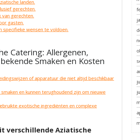
ziatische landen.
lusief gerechten.
f
k van gerechten.
j
oor gasten.
 specifieke wensen te voldoen.
d
n
he Catering: Allergenen,
o
Onbekende Smaken en Kosten
s
a
ingswijzen of apparatuur die niet altijd beschikbaar
j
he smaken en kunnen terughoudend zijn om nieuwe
j
m
gebruikte exotische ingrediënten en complexe
a
m
t verschillende Aziatische