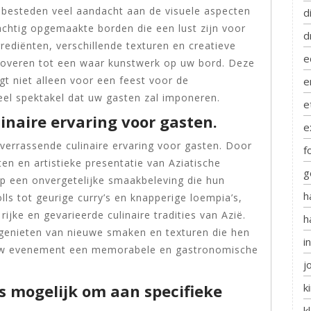
 besteden veel aandacht aan de visuele aspecten
d
achtig opgemaakte borden die een lust zijn voor
d
rediënten, verschillende texturen en creatieve
e
 toveren tot een waar kunstwerk op uw bord. Deze
t niet alleen voor een feest voor de
e
el spektakel dat uw gasten zal imponeren.
e
inaire ervaring voor gasten.
e
 verrassende culinaire ervaring voor gasten. Door
f
en en artistieke presentatie van Aziatische
g
p een onvergetelijke smaakbeleving die hun
h
rolls tot geurige curry’s en knapperige loempia’s,
rijke en gevarieerde culinaire tradities van Azië.
h
 genieten van nieuwe smaken en texturen die hen
i
uw evenement een memorabele en gastronomische
j
k
 mogelijk om aan specifieke
k