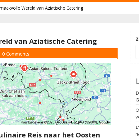
maakvolle Wereld van Aziatische Catering
Z
eld van Aziatische Catering
0 Comments
D
G
O
v
E
ulinaire Reis naar het Oosten
n