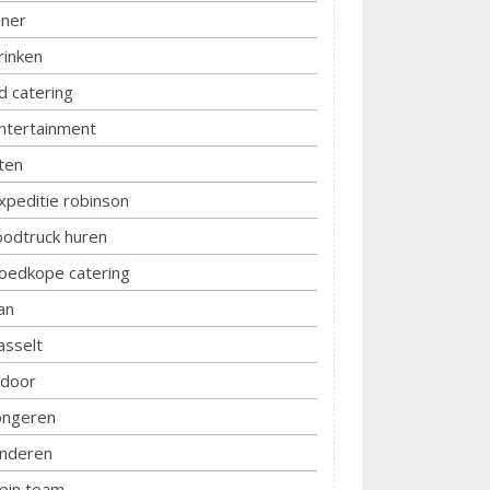
iner
rinken
d catering
ntertainment
ten
xpeditie robinson
oodtruck huren
oedkope catering
an
asselt
ndoor
ongeren
inderen
lein team