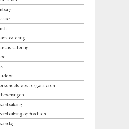
imburg
ocatie
unch
aes catering
arcus catering
bo
k
utdoor
ersoneelsfeest organiseren
cheveningen
eambuilding
eambuilding opdrachten
eamdag