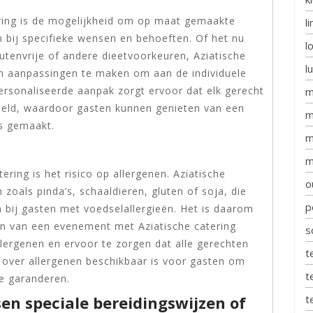
ering is de mogelijkheid om op maat gemaakte
l
n bij specifieke wensen en behoeften. Of het nu
l
utenvrije of andere dieetvoorkeuren, Aziatische
l
 om aanpassingen te maken om aan de individuele
ersonaliseerde aanpak zorgt ervoor dat elk gerecht
m
eld, waardoor gasten kunnen genieten van een
m
is gemaakt.
m
m
ering is het risico op allergenen. Aziatische
o
zoals pinda’s, schaaldieren, gluten of soja, die
p
 bij gasten met voedselallergieën. Het is daarom
en van een evenement met Aziatische catering
s
lergenen en ervoor te zorgen dat alle gerechten
t
e over allergenen beschikbaar is voor gasten om
t
e garanderen.
t
n speciale bereidingswijzen of