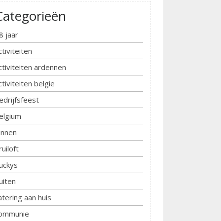
Categorieën
8 jaar
ctiviteiten
ctiviteiten ardennen
ctiviteiten belgie
edrijfsfeest
elgium
innen
ruiloft
uckys
uiten
atering aan huis
ommunie