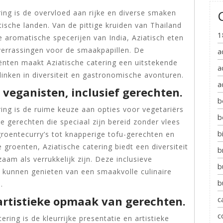
ing is de overvloed aan rijke en diverse smaken
atische landen. Van de pittige kruiden van Thailand
1
 aromatische specerijen van India, Aziatisch eten
 verrassingen voor de smaakpapillen. De
a
nten maakt Aziatische catering een uitstekende
a
inken in diversiteit en gastronomische avonturen.
a
 veganisten, inclusief gerechten.
b
ing is de ruime keuze aan opties voor vegetariërs
b
ke gerechten die speciaal zijn bereid zonder vlees
b
groentecurry’s tot knapperige tofu-gerechten en
groenten, Aziatische catering biedt een diversiteit
b
aam als verrukkelijk zijn. Deze inclusieve
b
n kunnen genieten van een smaakvolle culinaire
b
.
 artistieke opmaak van gerechten.
c
c
ring is de kleurrijke presentatie en artistieke