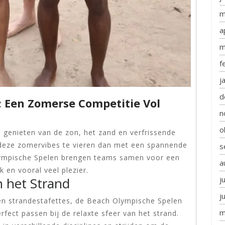
m
a
m
f
j
d
: Een Zomerse Competitie Vol
n
o
 genieten van de zon, het zand en verfrissende
deze zomervibes te vieren dan met een spannende
s
lympische Spelen brengen teams samen voor een
a
 en vooral veel plezier.
j
 het Strand
j
en strandestafettes, de Beach Olympische Spelen
m
rfect passen bij de relaxte sfeer van het strand.