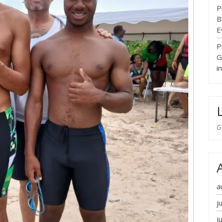
P
B
E
P
G
i
G
a
j
j