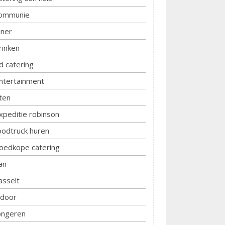
ommunie
iner
rinken
d catering
ntertainment
ten
xpeditie robinson
oodtruck huren
oedkope catering
an
asselt
ndoor
ongeren