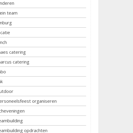
inderen
lein team
imburg
ocatie
unch
aes catering
arcus catering
bo
k
utdoor
ersoneelsfeest organiseren
cheveningen
eambuilding
eambuilding opdrachten