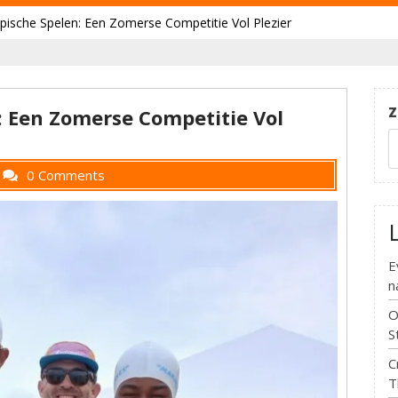
pische Spelen: Een Zomerse Competitie Vol Plezier
Z
: Een Zomerse Competitie Vol
0 Comments
E
n
O
S
C
T