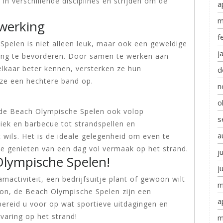
n verschillende disciplines en strijden om de
a
m
werking
f
pelen is niet alleen leuk, maar ook een geweldige
j
ng te bevorderen. Door samen te werken aan
elkaar beter kennen, versterken ze hun
d
e een hechtere band op.
n
o
 de Beach Olympische Spelen ook volop
s
iek en barbecue tot strandspellen en
a
 wils. Het is de ideale gelegenheid om even te
te genieten van een dag vol vermaak op het strand.
j
lympische Spelen!
j
mactiviteit, een bedrijfsuitje plant of gewoon wilt
m
 zon, de Beach Olympische Spelen zijn een
a
ereid u voor op wat sportieve uitdagingen en
varing op het strand!
m