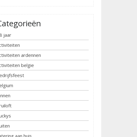
Categorieën
8 jaar
ctiviteiten
ctiviteiten ardennen
ctiviteiten belgie
edrijfsfeest
elgium
innen
ruiloft
uckys
uiten
atering aan huis