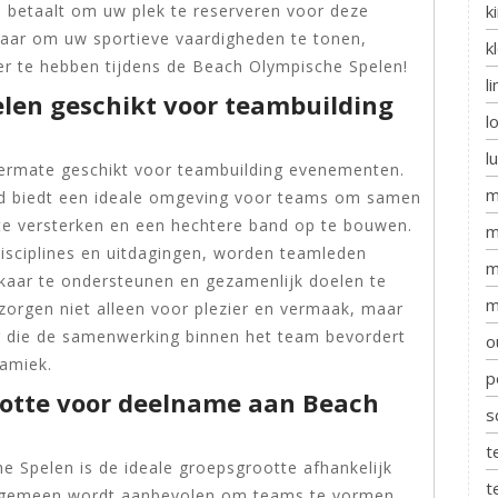
k
n betaalt om uw plek te reserveren voor deze
laar om uw sportieve vaardigheden te tonen,
k
er te hebben tijdens de Beach Olympische Spelen!
l
len geschikt voor teambuilding
l
l
termate geschikt voor teambuilding evenementen.
m
nd biedt een ideale omgeving voor teams om samen
e versterken en een hechtere band op te bouwen.
m
isciplines en uitdagingen, worden teamleden
m
aar te ondersteunen en gezamenlijk doelen te
m
orgen niet alleen voor plezier en vermaak, maar
 die de samenwerking binnen het team bevordert
o
namiek.
p
ootte voor deelname aan Beach
s
t
 Spelen is de ideale groepsgrootte afhankelijk
t
algemeen wordt aanbevolen om teams te vormen