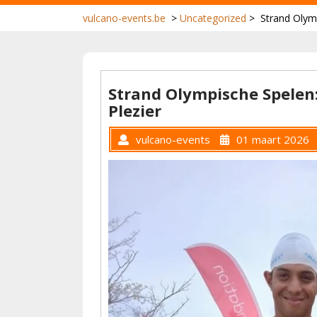
vulcano-events.be
>
Uncategorized
>
Strand Olym
Strand Olympische Spelen
Plezier
vulcano-events
01 maart 2026