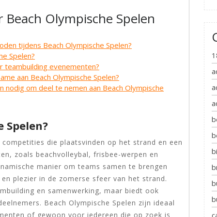
r Beach Olympische Spelen
oden tijdens Beach Olympische Spelen?
1
he Spelen?
or teambuilding evenementen?
a
lname aan Beach Olympische Spelen?
a
den nodig om deel te nemen aan Beach Olympische
a
b
e Spelen?
b
 competities die plaatsvinden op het strand en een
b
ten, zoals beachvolleybal, frisbee-werpen en
 dynamische manier om teams samen te brengen
b
 en plezier in de zomerse sfeer van het strand.
b
teambuilding en samenwerking, maar biedt ook
b
deelnemers. Beach Olympische Spelen zijn ideaal
c
ementen of gewoon voor iedereen die op zoek is