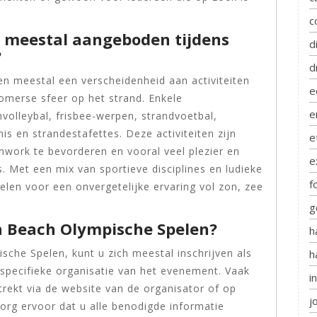
c
n meestal aangeboden tijdens
d
?
d
n meestal een verscheidenheid aan activiteiten
e
omerse sfeer op het strand. Enkele
e
volleybal, frisbee-werpen, strandvoetbal,
s en strandestafettes. Deze activiteiten zijn
e
work te bevorderen en vooral veel plezier en
e
. Met een mix van sportieve disciplines en ludieke
f
len voor een onvergetelijke ervaring vol zon, zee
g
 Beach Olympische Spelen?
h
he Spelen, kunt u zich meestal inschrijven als
h
e specifieke organisatie van het evenement. Vaak
i
trekt via de website van de organisator of op
j
org ervoor dat u alle benodigde informatie