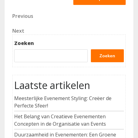
Berichtnavigatie
Previous
Previous
Post
Next
Next
Post
Zoeken
Zoeken
Laatste artikelen
Meesterlijke Evenement Styling: Creëer de
Perfecte Sfeer!
Het Belang van Creatieve Evenementen
Concepten in de Organisatie van Events
Duurzaamheid in Evenementen: Een Groene