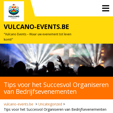
Skip
O
to
M
content
VULCANO-EVENTS.BE
"Vulcano Events – Waar uw evenement tot leven
komt!"
Tips voor het Succesvol Organiseren
van Bedrijfsevenementen
vulcano-events.be
>
Uncategorized
>
Tips voor het Succesvol Organiseren van Bedrijfsevenementen