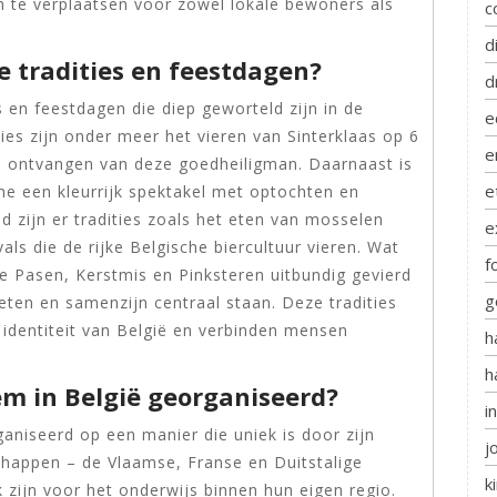
 te verplaatsen voor zowel lokale bewoners als
c
d
e tradities en feestdagen?
d
s en feestdagen die diep geworteld zijn in de
e
ties zijn onder meer het vieren van Sinterklaas op 6
e
 ontvangen van deze goedheiligman. Daarnaast is
e
che een kleurrijk spektakel met optochten en
ed zijn er tradities zoals het eten van mosselen
e
ivals die de rijke Belgische biercultuur vieren. Wat
f
 Pasen, Kerstmis en Pinksteren uitbundig gevierd
g
 eten en samenzijn centraal staan. Deze tradities
 identiteit van België en verbinden mensen
h
h
em in België georganiseerd?
i
aniseerd op een manier die uniek is door zijn
j
chappen – de Vlaamse, Franse en Duitstalige
k
 zijn voor het onderwijs binnen hun eigen regio.