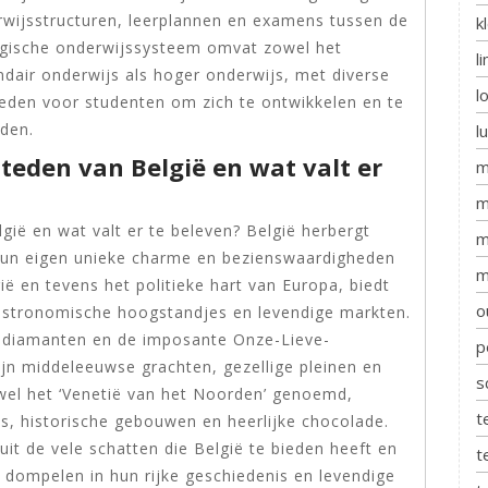
erwijsstructuren, leerplannen en examens tussen de
k
lgische onderwijssysteem omvat zowel het
l
ndair onderwijs als hoger onderwijs, met diverse
l
heden voor studenten om zich te ontwikkelen en te
eden.
l
steden van België en wat valt er
m
m
lgië en wat valt er te beleven? België herbergt
m
 hun eigen unieke charme en bezienswaardigheden
m
ë en tevens het politieke hart van Europa, biedt
o
gastronomische hoogstandjes en levendige markten.
 diamanten en de imposante Onze-Lieve-
p
jn middeleeuwse grachten, gezellige pleinen en
s
wel het ‘Venetië van het Noorden’ genoemd,
t
es, historische gebouwen en heerlijke chocolade.
it de vele schatten die België te bieden heeft en
t
 dompelen in hun rijke geschiedenis en levendige