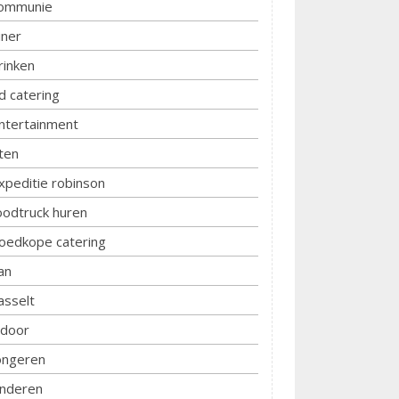
ommunie
iner
rinken
d catering
ntertainment
ten
xpeditie robinson
oodtruck huren
oedkope catering
an
asselt
ndoor
ongeren
inderen