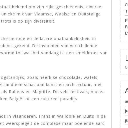
C
 staat bekend om zijn rijke geschiedenis, diverse
T
n unieke mix van Vlaamse, Waalse en Duitstalige
P
ots is op zijn diversiteit.
B
E
che periode en de latere onafhankelijkheid in
denis gekend. De invloeden van verschillende
evormd tot wat het vandaag is: een smeltkroes van
G
oogstandjes, zoals heerlijke chocolade, wafels,
et land een schat aan kunst en architectuur, met
als Rubens en Magritte. De vele festivals, musea
en België tot een cultureel paradijs.
a
j
ands in Vlaanderen, Frans in Wallonië en Duits in de
j
teit weerspiegelt de complexe maar boeiende aard