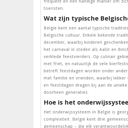
frequent en een handige manier om zich
toeristen.
Wat zijn typische Belgisch
België kent een aantal typische traditie
Belgische cultuur. Enkele bekende tradi
december, waarbij kinderen geschenken
het carnaval in steden als Aalst en Bin
verklede feestvierders. Op culinair gebi
met friet, en natuurlijk de vele bierfest
betreft feestdagen worden onder andere
met familie en vrienden, waarbij lekker
en feestdagen dragen bij aan de unieke
doorheen generaties.
Hoe is het onderwijssyste
Het onderwijssysteem in België is georg
complexiteit. België kent drie gemeens
gemeenschap – die elk verantwoordelijk