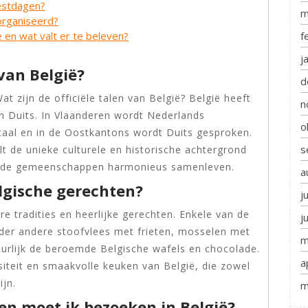
eestdagen?
m
organiseerd?
f
ë en wat valt er te beleven?
j
 van België?
d
at zijn de officiële talen van België? België heeft
n
 en Duits. In Vlaanderen wordt Nederlands
o
rtaal en in de Oostkantons wordt Duits gesproken.
s
lt de unieke culturele en historische achtergrond
lende gemeenschappen harmonieus samenleven.
a
elgische gerechten?
j
ire tradities en heerlijke gerechten. Enkele van de
j
nder andere stoofvlees met frieten, mosselen met
m
tuurlijk de beroemde Belgische wafels en chocolade.
a
iteit en smaakvolle keuken van België, die zowel
ijn.
m
n moet ik bezoeken in België?