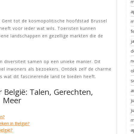
m
a
Gent tot de kosmopolitische hoofdstad Brussel
m
heeft voor ieder wat wils. Toeristen kunnen
f
roene landschappen en gezellige markten die de
j
d
n
n diversiteit samen op een unieke manier. Dit
owel inwoners als bezoekers. Ontdek zelf de charme
o
s wat dit fascinerende land te bieden heeft.
s
 België: Talen, Gerechten,
a
n Meer
j
j
en?
m
ken in België?
a
elgië?