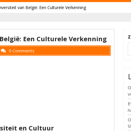
versiteit van België: Een Culturele Verkenning
Z
 België: Een Culturele Verkenning
0 Comments
O
v
E
n
O
S
siteit en Cultuur