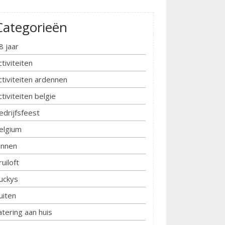
Categorieën
8 jaar
ctiviteiten
ctiviteiten ardennen
ctiviteiten belgie
edrijfsfeest
elgium
innen
ruiloft
uckys
uiten
atering aan huis