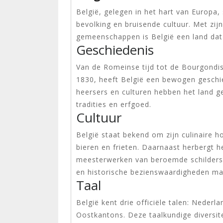
België, gelegen in het hart van Europa,
bevolking en bruisende cultuur. Met zij
gemeenschappen is België een land dat tr
Geschiedenis
Van de Romeinse tijd tot de Bourgondis
1830, heeft België een bewogen geschie
heersers en culturen hebben het land g
tradities en erfgoed.
Cultuur
België staat bekend om zijn culinaire h
bieren en frieten. Daarnaast herbergt h
meesterwerken van beroemde schilders 
en historische bezienswaardigheden mak
Taal
België kent drie officiële talen: Nederl
Oostkantons. Deze taalkundige diversi