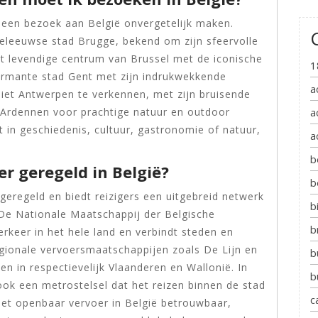
e een bezoek aan België onvergetelijk maken.
eleeuwse stad Brugge, bekend om zijn sfeervolle
et levendige centrum van Brussel met de iconische
1
armante stad Gent met zijn indrukwekkende
a
niet Antwerpen te verkennen, met zijn bruisende
 Ardennen voor prachtige natuur en outdoor
a
t in geschiedenis, cultuur, gastronomie of natuur,
a
b
r geregeld in België?
b
geregeld en biedt reizigers een uitgebreid netwerk
b
 De Nationale Maatschappij der Belgische
b
keer in het hele land en verbindt steden en
egionale vervoersmaatschappijen zoals De Lijn en
b
n in respectievelijk Vlaanderen en Wallonië. In
b
 ook een metrostelsel dat het reizen binnen de stad
c
het openbaar vervoer in België betrouwbaar,