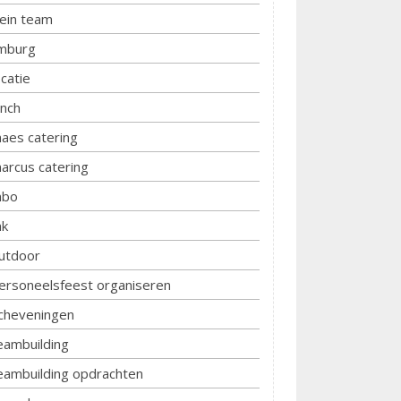
lein team
imburg
ocatie
unch
aes catering
arcus catering
bo
k
utdoor
ersoneelsfeest organiseren
cheveningen
eambuilding
eambuilding opdrachten