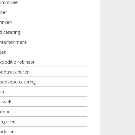
ommunie
iner
rinken
d catering
ntertainment
ten
xpeditie robinson
oodtruck huren
oedkope catering
an
asselt
ndoor
ongeren
inderen