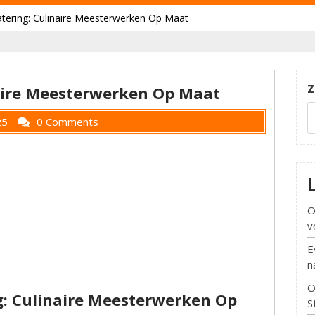
tering: Culinaire Meesterwerken Op Maat
Z
aire Meesterwerken Op Maat
25
0 Comments
O
v
E
n
O
: Culinaire Meesterwerken Op
S