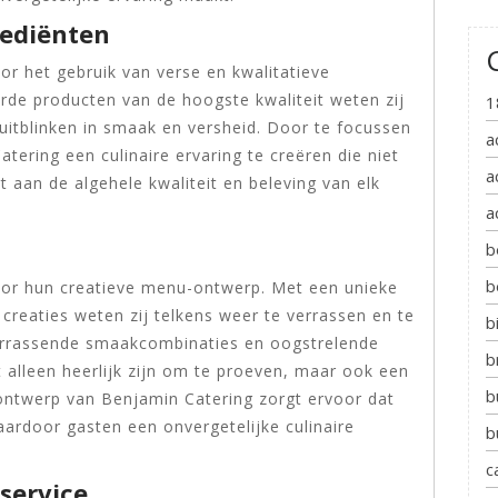
rediënten
or het gebruik van verse en kwalitatieve
erde producten van de hoogste kwaliteit weten zij
1
uitblinken in smaak en versheid. Door te focussen
a
tering een culinaire ervaring te creëren die niet
a
gt aan de algehele kwaliteit en beleving van elk
a
b
b
oor hun creatieve menu-ontwerp. Met een unieke
 creaties weten zij telkens weer te verrassen en te
b
errassende smaakcombinaties en oogstrelende
b
t alleen heerlijk zijn om te proeven, maar ook een
b
ontwerp van Benjamin Catering zorgt ervoor dat
aardoor gasten een onvergetelijke culinaire
b
c
 service