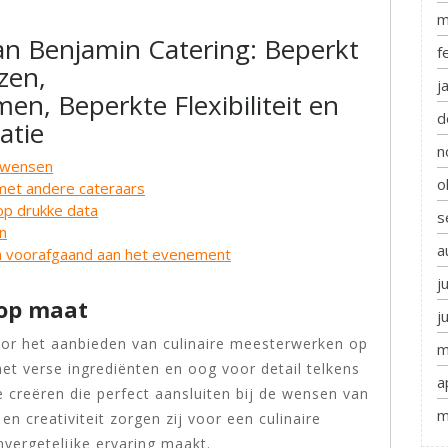
m
van Benjamin Catering: Beperkt
f
zen,
j
n, Beperkte Flexibiliteit en
d
atie
n
etwensen
o
g met andere cateraars
op drukke data
s
en
a
 voorafgaand aan het evenement
j
 op maat
j
oor het aanbieden van culinaire meesterwerken op
m
t verse ingrediënten en oog voor detail telkens
a
 creëren die perfect aansluiten bij de wensen van
m
en creativiteit zorgen zij voor een culinaire
nvergetelijke ervaring maakt.