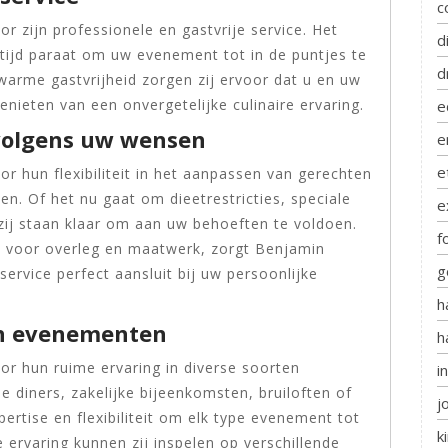
c
r zijn professionele en gastvrije service. Het
d
tijd paraat om uw evenement tot in de puntjes te
d
warme gastvrijheid zorgen zij ervoor dat u en uw
nieten van een onvergetelijke culinaire ervaring.
e
 volgens uw wensen
e
e
r hun flexibiliteit in het aanpassen van gerechten
n. Of het nu gaat om dieetrestricties, speciale
e
ij staan klaar om aan uw behoeften te voldoen.
f
 voor overleg en maatwerk, zorgt Benjamin
g
service perfect aansluit bij uw persoonlijke
h
ten evenementen
h
or hun ruime ervaring in diverse soorten
i
 diners, zakelijke bijeenkomsten, bruiloften of
j
ertise en flexibiliteit om elk type evenement tot
k
ervaring kunnen zij inspelen op verschillende