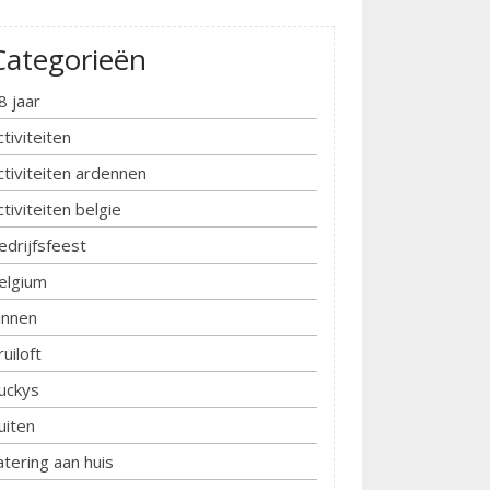
Categorieën
8 jaar
ctiviteiten
ctiviteiten ardennen
ctiviteiten belgie
edrijfsfeest
elgium
innen
ruiloft
uckys
uiten
atering aan huis