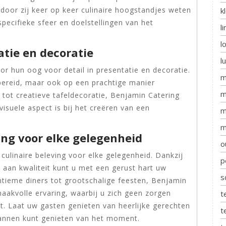
oor zij keer op keer culinaire hoogstandjes weten
k
 specifieke sfeer en doelstellingen van het
l
l
atie en decoratie
l
r hun oog voor detail in presentatie en decoratie.
m
 bereid, maar ook op een prachtige manier
m
ot creatieve tafeldecoratie, Benjamin Catering
visuele aspect is bij het creëren van een
m
m
ving voor elke gelegenheid
o
 culinaire beleving voor elke gelegenheid. Dankzij
p
 aan kwaliteit kunt u met een gerust hart uw
s
tieme diners tot grootschalige feesten, Benjamin
aakvolle ervaring, waarbij u zich geen zorgen
t
t. Laat uw gasten genieten van heerlijke gerechten
t
pannen kunt genieten van het moment.