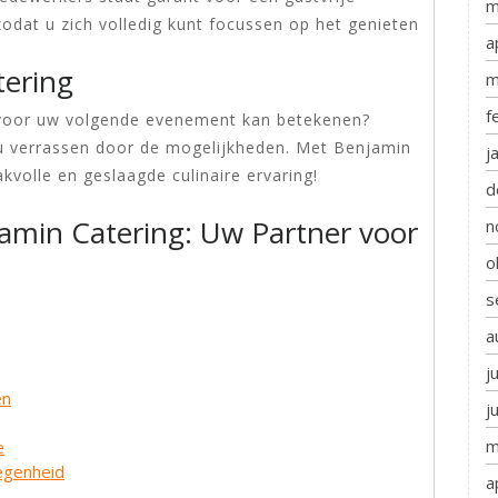
m
odat u zich volledig kunt focussen op het genieten
a
tering
m
f
voor uw volgende evenement kan betekenen?
u verrassen door de mogelijkheden. Met Benjamin
j
volle en geslaagde culinaire ervaring!
d
amin Catering: Uw Partner voor
n
o
s
a
j
en
j
m
e
legenheid
a