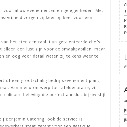
C
tner voor al uw evenementen en gelegenheden. Met
T
gastvrijheid zorgen zij keer op keer voor een
P
B
E
t van het eten centraal. Hun getalenteerde chefs
t alleen een lust zijn voor de smaakpapillen, maar
en en oog voor detail weten zij telkens weer te
G
ert of een grootschalig bedrijfsevenement plant,
at. Van menu-ontwerp tot tafeldecoratie, zij
culinaire beleving die perfect aansluit bij uw stijl
a
j
j
 bij Benjamin Catering, ook de service is
dewerkers staat garant voor een gastvrije