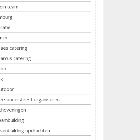
lein team
imburg
ocatie
unch
aes catering
arcus catering
bo
k
utdoor
ersoneelsfeest organiseren
cheveningen
eambuilding
eambuilding opdrachten