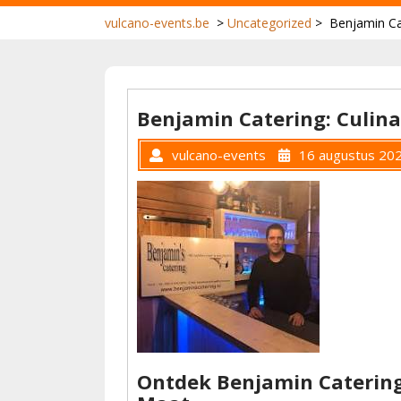
vulcano-events.be
>
Uncategorized
>
Benjamin Ca
Benjamin Catering: Culin
vulcano-events
16 augustus 20
Ontdek Benjamin Catering