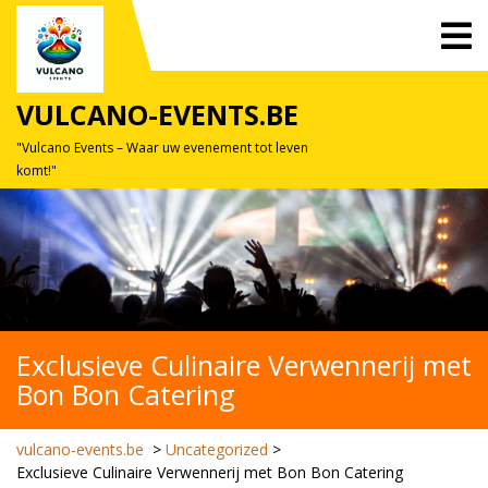
Skip
O
to
M
content
VULCANO-EVENTS.BE
"Vulcano Events – Waar uw evenement tot leven
komt!"
Exclusieve Culinaire Verwennerij met
Bon Bon Catering
vulcano-events.be
>
Uncategorized
>
Exclusieve Culinaire Verwennerij met Bon Bon Catering