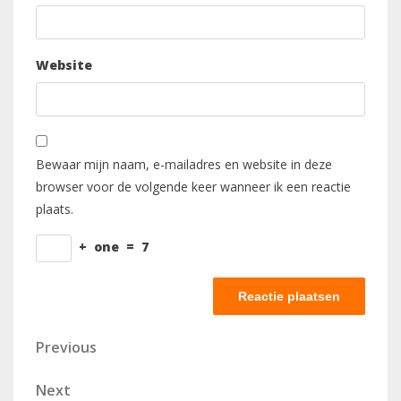
Website
Bewaar mijn naam, e-mailadres en website in deze
browser voor de volgende keer wanneer ik een reactie
plaats.
+
one
=
7
Berichtnavigatie
Previous
Previous
Post
Next
Next