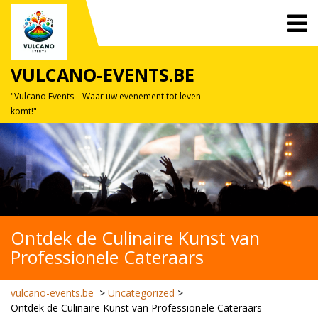
Skip
O
to
M
content
VULCANO-EVENTS.BE
"Vulcano Events – Waar uw evenement tot leven
komt!"
Ontdek de Culinaire Kunst van
Professionele Cateraars
vulcano-events.be
>
Uncategorized
>
Ontdek de Culinaire Kunst van Professionele Cateraars