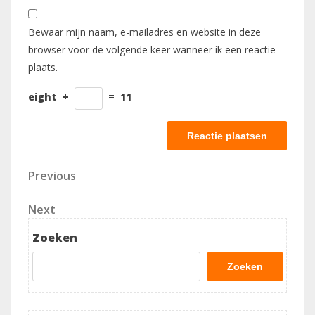
Bewaar mijn naam, e-mailadres en website in deze
browser voor de volgende keer wanneer ik een reactie
plaats.
eight
+
=
11
Berichtnavigatie
Previous
Previous
Post
Next
Next
Post
Zoeken
Zoeken