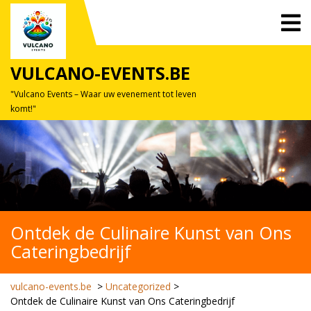
Skip
O
to
M
content
VULCANO-EVENTS.BE
"Vulcano Events – Waar uw evenement tot leven
komt!"
Ontdek de Culinaire Kunst van Ons
Cateringbedrijf
vulcano-events.be
>
Uncategorized
>
Ontdek de Culinaire Kunst van Ons Cateringbedrijf