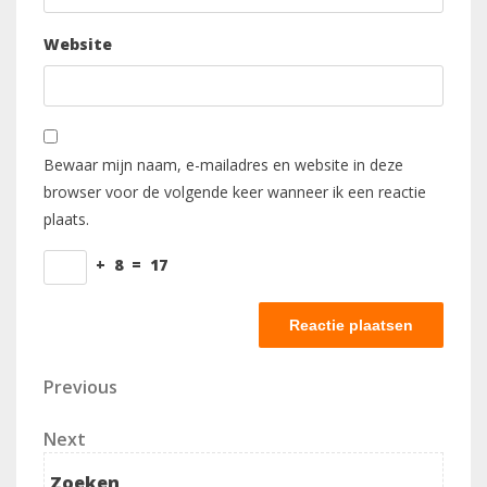
Website
Bewaar mijn naam, e-mailadres en website in deze
browser voor de volgende keer wanneer ik een reactie
plaats.
+
8
=
17
Berichtnavigatie
Previous
Previous
Post
Next
Next
Post
Zoeken