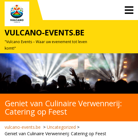
Skip
O
to
M
content
VULCANO-EVENTS.BE
"Vulcano Events – Waar uw evenement tot leven
komt!"
Geniet van Culinaire Verwennerij:
Catering op Feest
vulcano-events.be
>
Uncategorized
>
Geniet van Culinaire Verwennerij: Catering op Feest