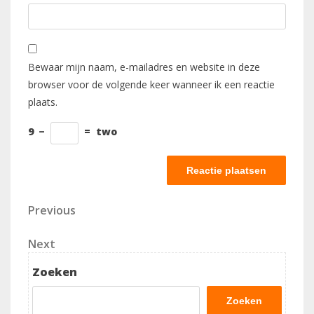
Bewaar mijn naam, e-mailadres en website in deze
browser voor de volgende keer wanneer ik een reactie
plaats.
9
−
=
two
Berichtnavigatie
Previous
Previous
Post
Next
Next
Post
Zoeken
Zoeken