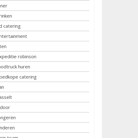
iner
rinken
d catering
ntertainment
ten
xpeditie robinson
oodtruck huren
oedkope catering
an
asselt
ndoor
ongeren
inderen
lein team