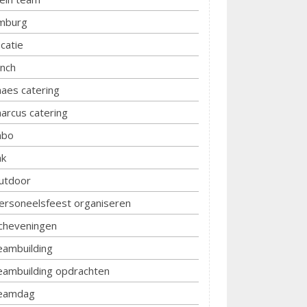
imburg
ocatie
unch
aes catering
arcus catering
bo
k
utdoor
ersoneelsfeest organiseren
cheveningen
eambuilding
eambuilding opdrachten
eamdag