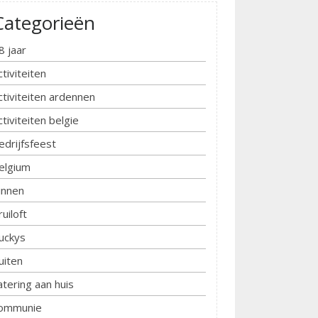
Categorieën
8 jaar
ctiviteiten
ctiviteiten ardennen
ctiviteiten belgie
edrijfsfeest
elgium
innen
ruiloft
uckys
uiten
atering aan huis
ommunie