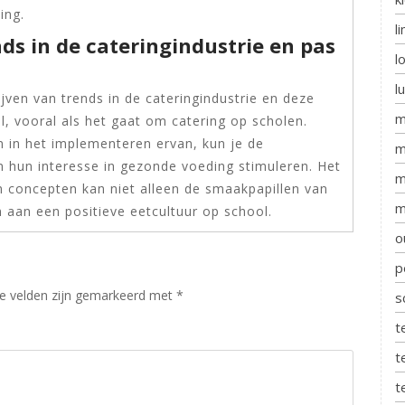
ing.
l
nds in de cateringindustrie en pas
l
l
ijven van trends in de cateringindustrie en deze
m
jl, vooral als het gaat om catering op scholen.
jn in het implementeren ervan, kun je de
m
n hun interesse in gezonde voeding stimuleren. Het
m
 concepten kan niet alleen de smaakpapillen van
m
n aan een positieve eetcultuur op school.
o
p
te velden zijn gemarkeerd met
*
s
t
t
t