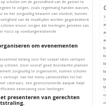
g op scholen om de gezondheid van de gasten te
egelen te volgen, zoals regelmatig handen wassen,
r en het zorgvuldig bewaren van voedsel, kunnen
1
eiligheid van de maaltijden worden gegarandeerd.
a
 scholen ervoor zorgen dat leerlingen genieten van
r risico op voedselgerelateerde
a
a
n organiseren om evenementen
b
b
 essentieel belang voor het soepel laten verlopen
b
op scholen. Door vooraf goed doordachte plannen
nement zorgvuldig te organiseren, kunnen scholen
b
os verloopt. Van het menu samenstellen tot het
b
met cateraars, een gestructureerde aanpak helpt
b
ficiënte eetervaring voor leerlingen.
c
 het presenteren van gerechten
tstraling.
c