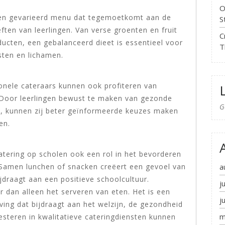
O
een gevarieerd menu dat tegemoetkomt aan de
S
ten van leerlingen. Van verse groenten en fruit
C
ducten, een gebalanceerd dieet is essentieel voor
T
sten en lichamen.
nele cateraars kunnen ook profiteren van
 Door leerlingen bewust te maken van gezonde
G
, kunnen zij beter geïnformeerde keuzes maken
en.
atering op scholen ook een rol in het bevorderen
a
. Samen lunchen of snacken creëert een gevoel van
draagt aan een positieve schoolcultuur.
j
 dan alleen het serveren van eten. Het is een
j
ing dat bijdraagt aan het welzijn, de gezondheid
m
vesteren in kwalitatieve cateringdiensten kunnen