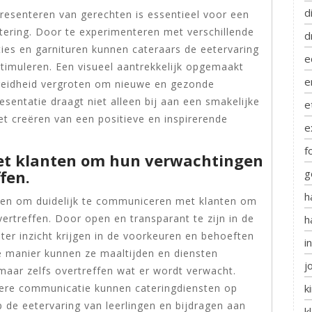
d
 presenteren van gerechten is essentieel voor een
catering. Door te experimenteren met verschillende
d
ies en garnituren kunnen cateraars de eetervaring
e
 stimuleren. Een visueel aantrekkelijk opgemaakt
e
reidheid vergroten om nieuwe en gezonde
resentatie draagt niet alleen bij aan een smakelijke
e
et creëren van een positieve en inspirerende
e
f
et klanten om hun verwachtingen
fen.
g
h
olen om duidelijk te communiceren met klanten om
ertreffen. Door open en transparant te zijn in de
h
er inzicht krijgen in de voorkeuren en behoeften
i
ie manier kunnen ze maaltijden en diensten
j
maar zelfs overtreffen wat er wordt verwacht.
re communicatie kunnen cateringdiensten op
k
 de eetervaring van leerlingen en bijdragen aan
k