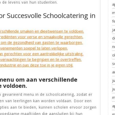
 de levens van hun studenten.
a
m
or Succesvolle Schoolcatering in
f
j
rschillende smaken en dieetwensen te voldoen.
ediënten voor verse en smaakvolle gerechten.
d
d om de gezondheid van gasten te waarborgen.
n
evenementen soepel te laten verlopen.
an gerechten voor een aantrekkelijke uitstraling.
o
verwachtingen te begrijpen en te overtreffen.
s
industrie en pas deze toe in je eigen stijl.
a
 menu om aan verschillende
j
 voldoen.
j
n gevarieerd menu in de schoolcatering, zodat er
m
en van leerlingen kan worden voldaan. Door een
a
opties aan te bieden, kunnen scholen ervoor zorgen
 voedzame maaltijden die aansluiten bij hun
m