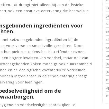
ften. Dit draagt niet alleen bij aan de fysieke
f
ert ook een positieve eetervaring die het welzijn
j
.
d
nsgebonden ingrediënten voor
chten.
n
o
n met seizoensgebonden ingrediënten bij de
gen voor verse en smaakvolle gerechten. Door
s
p hun piek zijn tijdens het betreffende seizoen,
a
n een hogere kwaliteit van voedsel, maar ook van
j
 Seizoensgebonden koken moedigt ook duurzaamheid
nen en de ecologische voetafdruk te verkleinen.
j
bonden ingrediënten in de schoolcatering draagt
m
rvaring voor leerlingen.
a
oedselveiligheid om de
 waarborgen.
m
ygiëne en voedselveiligheidspraktijken te