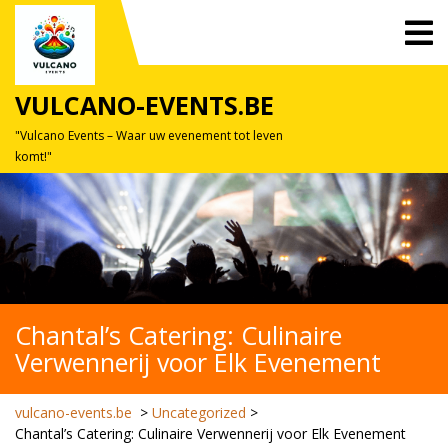
Skip
O
to
M
content
VULCANO-EVENTS.BE
"Vulcano Events – Waar uw evenement tot leven
komt!"
Chantal’s Catering: Culinaire
Verwennerij voor Elk Evenement
vulcano-events.be
>
Uncategorized
>
Chantal’s Catering: Culinaire Verwennerij voor Elk Evenement