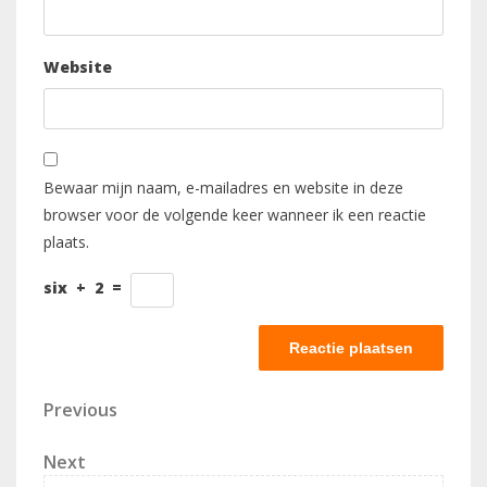
Website
Bewaar mijn naam, e-mailadres en website in deze
browser voor de volgende keer wanneer ik een reactie
plaats.
six
+
2
=
Berichtnavigatie
Previous
Previous
Post
Next
Next
Post