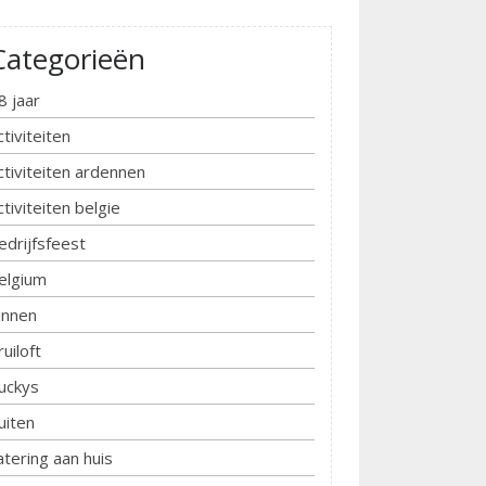
Categorieën
8 jaar
ctiviteiten
ctiviteiten ardennen
ctiviteiten belgie
edrijfsfeest
elgium
innen
ruiloft
uckys
uiten
atering aan huis