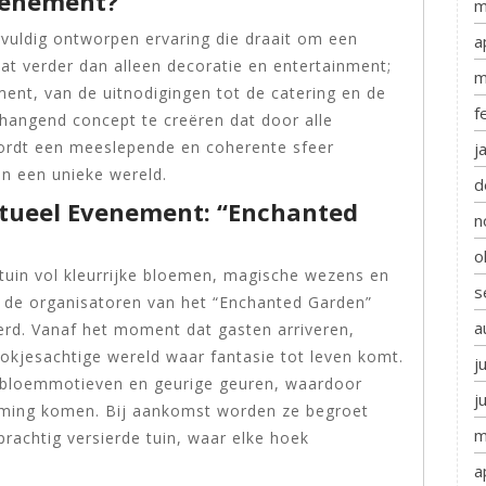
venement?
m
vuldig ontworpen ervaring die draait om een
a
aat verder dan alleen decoratie en entertainment;
m
ent, van de uitnodigingen tot de catering en de
f
nhangend concept te creëren dat door alle
ordt een meeslepende en coherente sfeer
j
n een unieke wereld.
d
tueel Evenement: “Enchanted
n
o
 tuin vol kleurrijke bloemen, magische wezens en
s
at de organisatoren van het “Enchanted Garden”
a
rd. Vanaf het moment dat gasten arriveren,
kjesachtige wereld waar fantasie tot leven komt.
j
 bloemmotieven en geurige geuren, waardoor
j
emming komen. Bij aankomst worden ze begroet
m
rachtig versierde tuin, waar elke hoek
a