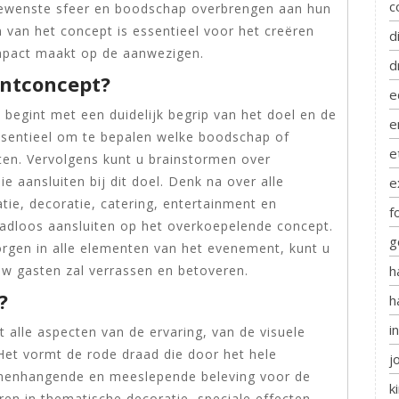
c
 gewenste sfeer en boodschap overbrengen aan hun
 van het concept is essentieel voor het creëren
d
mpact maakt op de aanwezigen.
d
ntconcept?
e
egint met een duidelijk begrip van het doel en de
e
ssentieel om te bepalen welke boodschap of
e
ten. Vervolgens kunt u brainstormen over
e aansluiten bij dit doel. Denk na over alle
e
tie, decoratie, catering, entertainment en
f
naadloos aansluiten op het overkoepelende concept.
g
rgen in alle elementen van het evenement, kunt u
h
w gasten zal verrassen en betoveren.
?
h
i
alle aspecten van de ervaring, van de visuele
 Het vormt de rode draad die door het hele
j
menhangende en meeslepende beleving voor de
k
en in thematische decoratie, speciale effecten,