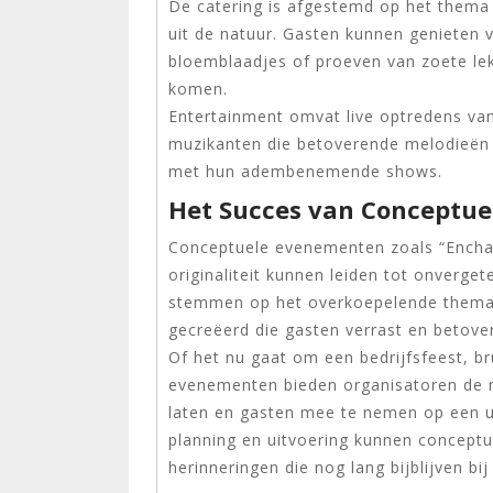
De catering is afgestemd op het thema 
uit de natuur. Gasten kunnen genieten v
bloemblaadjes of proeven van zoete lekk
komen.
Entertainment omvat live optredens van
muzikanten die betoverende melodieën 
met hun adembenemende shows.
Het Succes van Conceptu
Conceptuele evenementen zoals “Enchant
originaliteit kunnen leiden tot onverget
stemmen op het overkoepelende thema
gecreëerd die gasten verrast en betover
Of het nu gaat om een bedrijfsfeest, br
evenementen bieden organisatoren de mo
laten en gasten mee te nemen op een un
planning en uitvoering kunnen concept
herinneringen die nog lang bijblijven bi