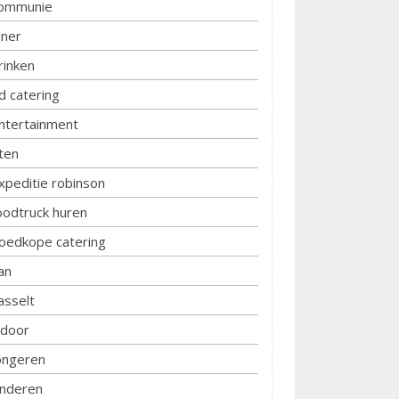
ommunie
iner
rinken
d catering
ntertainment
ten
xpeditie robinson
oodtruck huren
oedkope catering
an
asselt
ndoor
ongeren
inderen