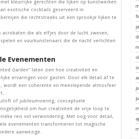
met kleurrijke gerechten die lijken op kunstwerken
m
an exotische cocktails geserveerd in
f
ernijen die rechtstreeks uit een sprookje lijken te
j
 acrobaten die als elfjes door de lucht zweven,
d
spelen en vuurkunstenaars die de nacht verlichten
n
o
ele Evenementen
s
ed Garden” laten zien hoe creativiteit en
a
elijke ervaringen voor gasten. Door elk detail af te
, wordt een coherente en meeslepende atmosfeer
j
t.
j
uiloft of jubileumviering, conceptuele
m
gelijkheid om hun creativiteit de vrije loop te
ieke reis vol verwondering. Met oog voor detail,
a
uele evenementen transformeren tot magische
m
j iedere aanwezige.