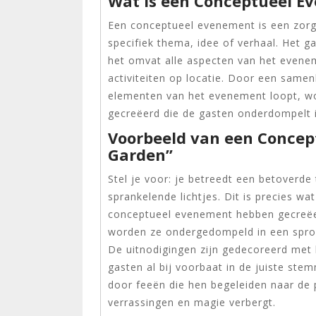
Wat is een Conceptueel E
Een conceptueel evenement is een zorg
specifiek thema, idee of verhaal. Het g
het omvat alle aspecten van het evenem
activiteiten op locatie. Door een same
elementen van het evenement loopt, w
gecreëerd die de gasten onderdompelt i
Voorbeeld van een Concep
Garden”
Stel je voor: je betreedt een betoverde
sprankelende lichtjes. Dit is precies w
conceptueel evenement hebben gecreëe
worden ze ondergedompeld in een sproo
De uitnodigingen zijn gedecoreerd met
gasten al bij voorbaat in de juiste st
door feeën die hen begeleiden naar de p
verrassingen en magie verbergt.