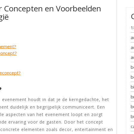
er Concepten en Voorbeelden
gië
1
a
enement?
a
concept?
a
b
enconcept?
b
b
?
b
n evenement houdt in dat je de kerngedachte, het
b
ent duidelijk en begrijpelijk communiceert. Een
alle aspecten van het evenement loopt en zorgt
b
e ervaring voor de gasten. Door het concept
c
r concrete elementen zoals decor, entertainment en