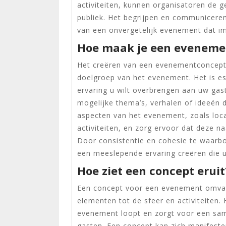
activiteiten, kunnen organisatoren de
publiek. Het begrijpen en communiceren
van een onvergetelijk evenement dat i
Hoe maak je een eveneme
Het creëren van een evenementconcept b
doelgroep van het evenement. Het is e
ervaring u wilt overbrengen aan uw gas
mogelijke thema’s, verhalen of ideeën di
aspecten van het evenement, zoals loca
activiteiten, en zorg ervoor dat deze 
Door consistentie en cohesie te waarbo
een meeslepende ervaring creëren die u
Hoe ziet een concept eruit
Een concept voor een evenement omvat 
elementen tot de sfeer en activiteiten.
evenement loopt en zorgt voor een sa
gasten. Een concept kan zich manifester