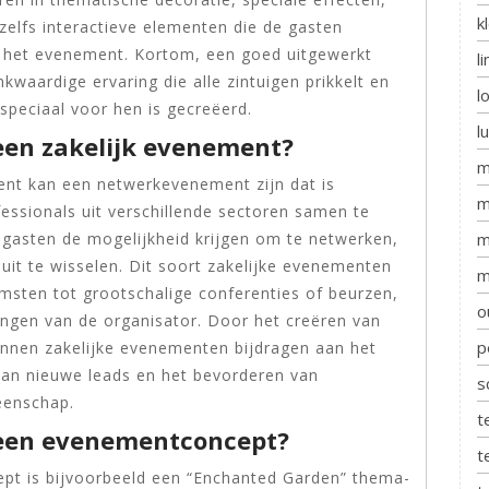
k
zelfs interactieve elementen die de gasten
er het evenement. Kortom, een goed uitgewerkt
l
waardige ervaring die alle zintuigen prikkelt en
l
speciaal voor hen is gecreëerd.
l
een zakelijk evenement?
m
ent kan een netwerkevenement zijn dat is
m
essionals uit verschillende sectoren samen te
m
 gasten de mogelijkheid krijgen om te netwerken,
 uit te wisselen. Dit soort zakelijke evenementen
m
msten tot grootschalige conferenties of beurzen,
o
lingen van de organisator. Door het creëren van
p
kunnen zakelijke evenementen bijdragen aan het
 van nieuwe leads en het bevorderen van
s
eenschap.
t
 een evenementconcept?
t
pt is bijvoorbeeld een “Enchanted Garden” thema-