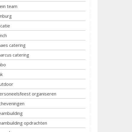
lein team
imburg
ocatie
unch
aes catering
arcus catering
bo
k
utdoor
ersoneelsfeest organiseren
cheveningen
eambuilding
eambuilding opdrachten