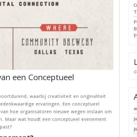
C
T
P
B
E
G
van een Conceptueel
rtdurend, waarbij creativiteit en originaliteit
n gedenkwaardige ervaringen. Een conceptueel
a
 van hoe organisatoren nieuwe wegen inslaan om
j
en. Maar wat houdt een conceptueel evenement
epast?
j