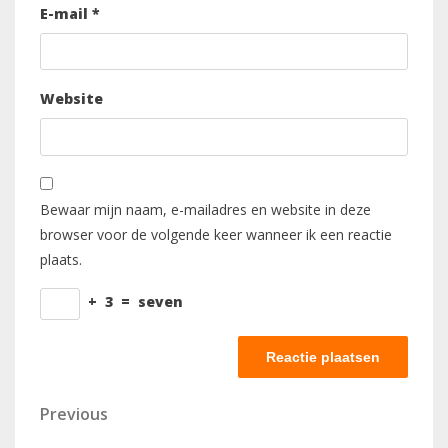
E-mail
*
Website
Bewaar mijn naam, e-mailadres en website in deze
browser voor de volgende keer wanneer ik een reactie
plaats.
+
3
=
seven
Berichtnavigatie
Previous
Previous
Post