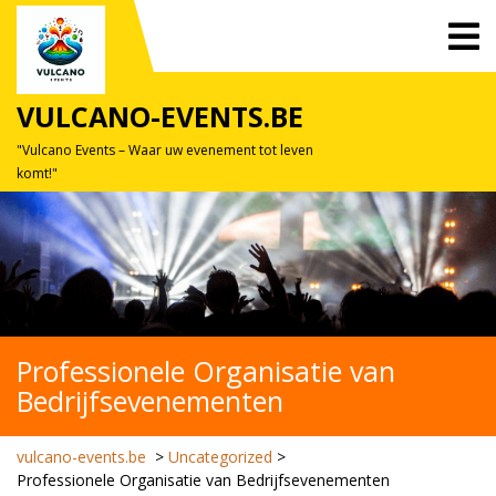
Skip
O
to
M
content
VULCANO-EVENTS.BE
"Vulcano Events – Waar uw evenement tot leven
komt!"
Professionele Organisatie van
Bedrijfsevenementen
vulcano-events.be
>
Uncategorized
>
Professionele Organisatie van Bedrijfsevenementen