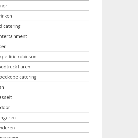
iner
rinken
d catering
ntertainment
ten
xpeditie robinson
oodtruck huren
oedkope catering
an
asselt
ndoor
ongeren
inderen
lein team