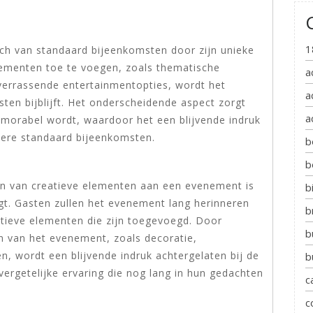
1
ch van standaard bijeenkomsten door zijn unieke
elementen toe te voegen, zoals thematische
a
n verrassende entertainmentopties, wordt het
a
ten bijblijft. Het onderscheidende aspect zorgt
a
morabel wordt, waardoor het een blijvende indruk
dere standaard bijeenkomsten.
b
b
n van creatieve elementen aan een evenement is
b
gt. Gasten zullen het evenement lang herinneren
b
tieve elementen die zijn toegevoegd. Door
b
ten van het evenement, zoals decoratie,
en, wordt een blijvende indruk achtergelaten bij de
b
rgetelijke ervaring die nog lang in hun gedachten
c
c