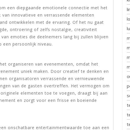
 om een diepgaande emotionele connectie met het
l
k van innovatieve en verrassende elementen
l
and ontwikkelen met de ervaring. Of het nu gaat
l
e, ontroering of zelfs nostalgie, creativiteit
 van emoties die deelnemers lang bij zullen blijven
m
 een persoonlijk niveau.
m
m
ij het organiseren van evenementen, omdat het
m
evenement uniek maken. Door creatief te denken en
o
nnen organisatoren verrassende en vernieuwende
p
ingen van de gasten overtreffen. Het vermogen om
originele elementen toe te voegen, draagt bij aan
s
nement en zorgt voor een frisse en boeiende
t
t
t
 een onschatbare entertainmentwaarde toe aan een