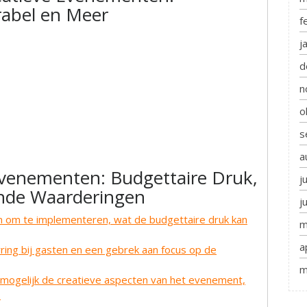
abel en Meer
f
j
d
n
o
s
a
Evenementen: Budgettaire Druk,
j
ende Waarderingen
j
jn om te implementeren, wat de budgettaire druk kan
m
a
arring bij gasten en een gebrek aan focus op de
m
n mogelijk de creatieve aspecten van het evenement,
.