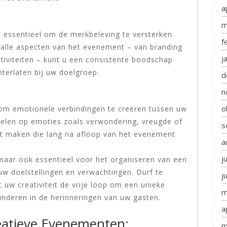
a
m
t essentieel om de merkbeleving te versterken.
f
n alle aspecten van het evenement – van branding
j
ctiviteiten – kunt u een consistente boodschap
terlaten bij uw doelgroep.
d
n
o
om emotionele verbindingen te creëren tussen uw
pelen op emoties zoals verwondering, vreugde of
s
ct maken die lang na afloop van het evenement
a
j
k, maar ook essentieel voor het organiseren van een
w doelstellingen en verwachtingen. Durf te
j
 uw creativiteit de vrije loop om een unieke
m
zinderen in de herinneringen van uw gasten.
a
eatieve Evenementen:
m