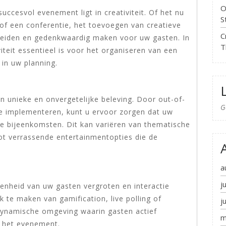
O
uccesvol evenement ligt in creativiteit. Of het nu
S
 of een conferentie, het toevoegen van creatieve
C
iden en gedenkwaardig maken voor uw gasten. In
T
iteit essentieel is voor het organiseren van een
 in uw planning.
n unieke en onvergetelijke beleving. Door out-of-
G
te implementeren, kunt u ervoor zorgen dat uw
e bijeenkomsten. Dit kan variëren van thematische
 tot verrassende entertainmentopties die de
a
j
enheid van uw gasten vergroten en interactie
 te maken van gamification, live polling of
j
 dynamische omgeving waarin gasten actief
m
j het evenement.