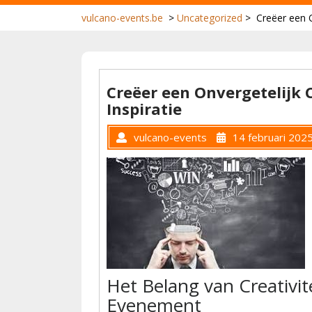
vulcano-events.be
>
Uncategorized
>
Creëer een O
Creëer een Onvergetelijk 
Inspiratie
vulcano-events
14 februari 202
Het Belang van Creativit
Evenement