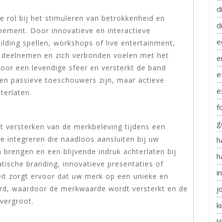
d
le rol bij het stimuleren van betrokkenheid en
d
enement. Door innovatieve en interactieve
e
lding spellen, workshops of live entertainment,
 deelnemen en zich verbonden voelen met het
e
oor een levendige sfeer en versterkt de band
e
een passieve toeschouwers zijn, maar actieve
e
terlaten.
f
g
 het versterken van de merkbeleving tijdens een
 integreren die naadloos aansluiten bij uw
h
n brengen en een blijvende indruk achterlaten bij
h
ische branding, innovatieve presentaties of
i
eit zorgt ervoor dat uw merk op een unieke en
j
d, waardoor de merkwaarde wordt versterkt en de
vergroot.
k
k