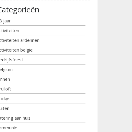
Categorieën
8 jaar
ctiviteiten
ctiviteiten ardennen
ctiviteiten belgie
edrijfsfeest
elgium
innen
ruiloft
uckys
uiten
atering aan huis
ommunie