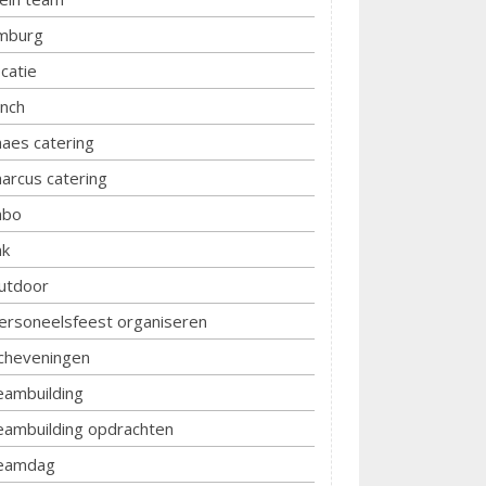
imburg
ocatie
unch
aes catering
arcus catering
bo
k
utdoor
ersoneelsfeest organiseren
cheveningen
eambuilding
eambuilding opdrachten
eamdag