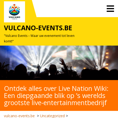
Skip
O
to
M
content
VULCANO-EVENTS.BE
"Vulcano Events – Waar uw evenement tot leven
komt!"
Ontdek alles over Live Nation Wiki:
Een diepgaande blik op ’s werelds
grootste live-entertainmentbedrijf
vulcano-events.be
>
Uncategorized
>