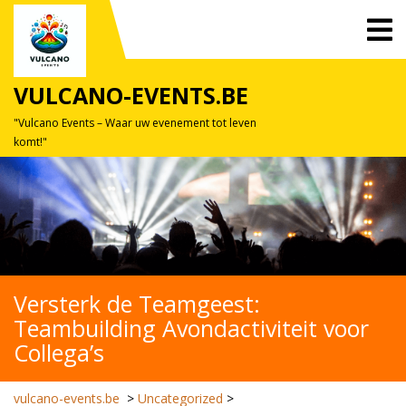
Skip
O
to
M
content
VULCANO-EVENTS.BE
"Vulcano Events – Waar uw evenement tot leven
komt!"
Versterk de Teamgeest:
Teambuilding Avondactiviteit voor
Collega’s
vulcano-events.be
>
Uncategorized
>