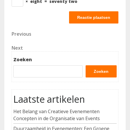
×
eight
=
seventy two
Berichtnavigatie
Previous
Previous
Post
Next
Next
Post
Zoeken
Zoeken
Laatste artikelen
Het Belang van Creatieve Evenementen
Concepten in de Organisatie van Events
Duurzaamheid in Evenementen: Een Groene