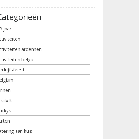
Categorieën
8 jaar
ctiviteiten
ctiviteiten ardennen
ctiviteiten belgie
edrijfsfeest
elgium
innen
ruiloft
uckys
uiten
atering aan huis