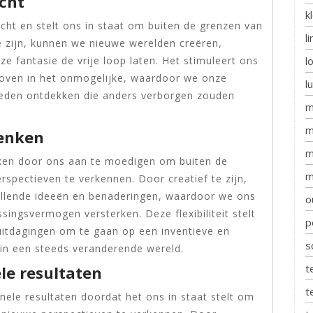
cht
k
acht en stelt ons in staat om buiten de grenzen van
l
e zijn, kunnen we nieuwe werelden creëren,
l
ze fantasie de vrije loop laten. Het stimuleert ons
loven in het onmogelijke, waardoor we onze
l
heden ontdekken die anders verborgen zouden
m
m
denken
m
 denken door ons aan te moedigen om buiten de
m
spectieven te verkennen. Door creatief te zijn,
illende ideeën en benaderingen, waardoor we ons
o
ngsvermogen versterken. Deze flexibiliteit stelt
p
uitdagingen om te gaan op een inventieve en
s
 in een steeds veranderende wereld.
t
ele resultaten
t
inele resultaten doordat het ons in staat stelt om