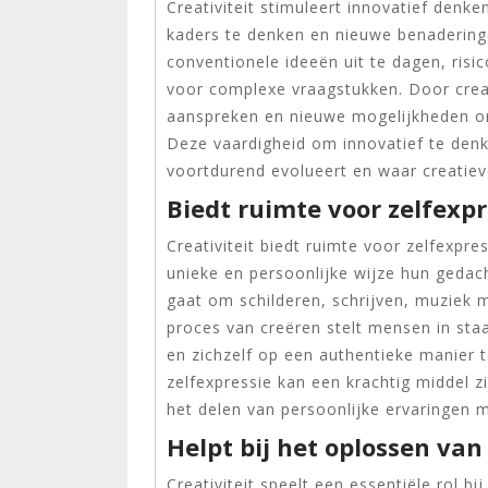
Creativiteit stimuleert innovatief den
kaders te denken en nieuwe benaderinge
conventionele ideeën uit te dagen, risi
voor complexe vraagstukken. Door creat
aanspreken en nieuwe mogelijkheden on
Deze vaardigheid om innovatief te denk
voortdurend evolueert en waar creatie
Biedt ruimte voor zelfexpr
Creativiteit biedt ruimte voor zelfexpre
unieke en persoonlijke wijze hun gedach
gaat om schilderen, schrijven, muziek 
proces van creëren stelt mensen in staa
en zichzelf op een authentieke manier 
zelfexpressie kan een krachtig middel z
het delen van persoonlijke ervaringen 
Helpt bij het oplossen va
Creativiteit speelt een essentiële rol b