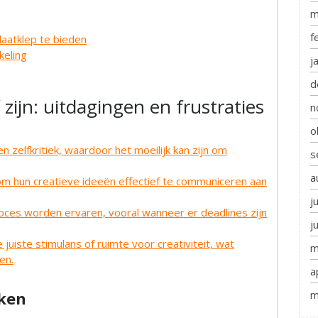
m
f
laatklep te bieden
keling
j
d
 zijn: uitdagingen en frustraties
n
o
en zelfkritiek, waardoor het moeilijk kan zijn om
s
a
hun creatieve ideeën effectief te communiceren aan
j
roces worden ervaren, vooral wanneer er deadlines zijn
j
 juiste stimulans of ruimte voor creativiteit, wat
m
en.
a
m
nken