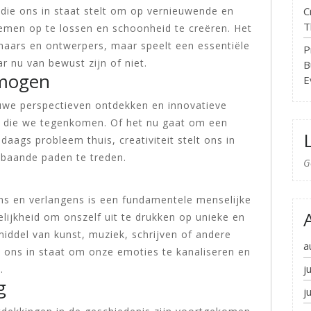
C
p die ons in staat stelt om op vernieuwende en
T
emen op te lossen en schoonheid te creëren. Het
naars en ontwerpers, maar speelt een essentiële
P
ar nu van bewust zijn of niet.
B
rmogen
E
uwe perspectieven ontdekken en innovatieve
n die we tegenkomen. Of het nu gaat om een
aags probleem thuis, creativiteit stelt ons in
gebaande paden te treden.
G
ns en verlangens is een fundamentele menselijke
elijkheid om onszelf uit te drukken op unieke en
middel van kunst, muziek, schrijven of andere
a
lt ons in staat om onze emoties te kanaliseren en
j
.
g
j