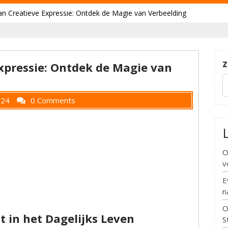
an Creatieve Expressie: Ontdek de Magie van Verbeelding
Z
xpressie: Ontdek de Magie van
024
0 Comments
O
v
E
n
O
t in het Dagelijks Leven
S