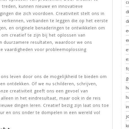
c
 treden, kunnen nieuwe en innovatieve
d
ngen die zich voordoen. Creativiteit stelt ons in
e verkennen, verbanden te leggen die op het eerste
d
ggen, en originele benaderingen te ontwikkelen om
e
om creatief te zijn bij het oplossen van
e
 en duurzamere resultaten, waardoor we ons
e
e vaardigheden voor probleemoplossing
e
f
in ons leven door ons de mogelijkheid te bieden om
g
en ontdekken. Of we nu schilderen, schrijven,
h
nze creativiteit geeft ons een gevoel van
h
 alleen in het eindresultaat, maar ook in de reis
euwe dingen leren. Creatief bezig zijn laat ons toe
i
ur en ons onder te dompelen in een wereld vol
j
k