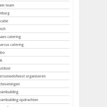
lein team
imburg
ocatie
unch
aes catering
arcus catering
bo
k
utdoor
ersoneelsfeest organiseren
cheveningen
eambuilding
eambuilding opdrachten