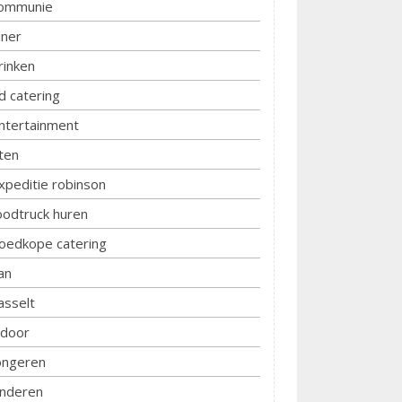
ommunie
iner
rinken
d catering
ntertainment
ten
xpeditie robinson
oodtruck huren
oedkope catering
an
asselt
ndoor
ongeren
inderen