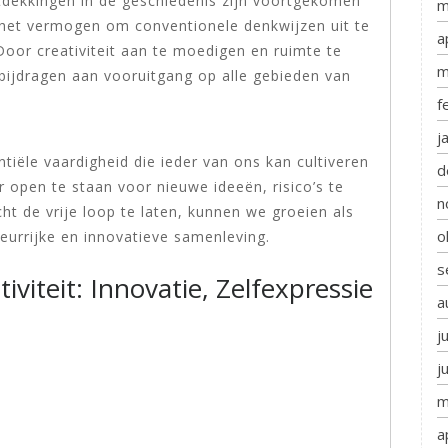
tdekkingen in de geschiedenis zijn voortgekomen
m
p het vermogen om conventionele denkwijzen uit te
a
oor creativiteit aan te moedigen en ruimte te
m
bijdragen aan vooruitgang op alle gebieden van
f
j
ntiële vaardigheid die ieder van ons kan cultiveren
d
r open te staan voor nieuwe ideeën, risico’s te
n
t de vrije loop te laten, kunnen we groeien als
o
eurrijke en innovatieve samenleving.
s
viteit: Innovatie, Zelfexpressie
a
j
j
m
a