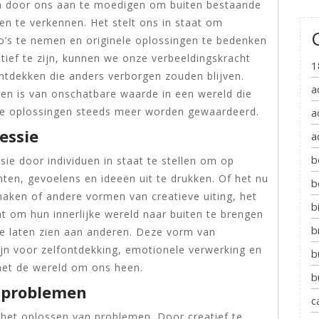
ken door ons aan te moedigen om buiten bestaande
n te verkennen. Het stelt ons in staat om
co’s te nemen en originele oplossingen te bedenken
ief te zijn, kunnen we onze verbeeldingskracht
1
tdekken die anders verborgen zouden blijven.
a
en is van onschatbare waarde in een wereld die
ve oplossingen steeds meer worden gewaardeerd.
a
essie
a
b
ssie door individuen in staat te stellen om op
ten, gevoelens en ideeën uit te drukken. Of het nu
b
maken of andere vormen van creatieve uiting, het
b
t om hun innerlijke wereld naar buiten te brengen
b
te laten zien aan anderen. Deze vorm van
ijn voor zelfontdekking, emotionele verwerking en
b
met de wereld om ons heen.
b
n problemen
c
ij het oplossen van problemen. Door creatief te