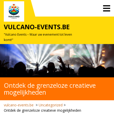
Skip
O
to
M
content
VULCANO-EVENTS.BE
"Vulcano Events – Waar uw evenement tot leven
komt!"
Ontdek de grenzeloze creatieve
mogelijkheden
vulcano-events.be
>
Uncategorized
>
Ontdek de grenzeloze creatieve mogelijkheden