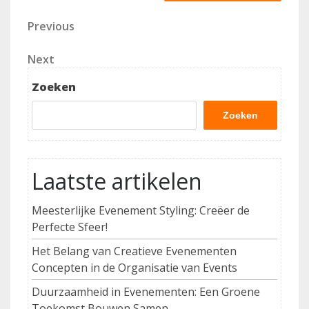
Berichtnavigatie
Previous
Previous
Post
Next
Next
Post
Zoeken
Zoeken
Laatste artikelen
Meesterlijke Evenement Styling: Creëer de
Perfecte Sfeer!
Het Belang van Creatieve Evenementen
Concepten in de Organisatie van Events
Duurzaamheid in Evenementen: Een Groene
Toekomst Bouwen Samen