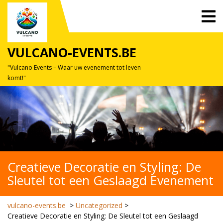
Skip
O
to
M
content
VULCANO-EVENTS.BE
"Vulcano Events – Waar uw evenement tot leven
komt!"
Creatieve Decoratie en Styling: De
Sleutel tot een Geslaagd Evenement
vulcano-events.be
>
Uncategorized
>
Creatieve Decoratie en Styling: De Sleutel tot een Geslaagd