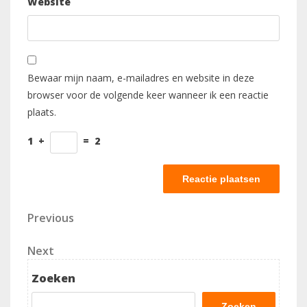
Website
Bewaar mijn naam, e-mailadres en website in deze
browser voor de volgende keer wanneer ik een reactie
plaats.
1
+
=
2
Berichtnavigatie
Previous
Previous
Post
Next
Next
Post
Zoeken
Zoeken