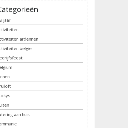
Categorieën
8 jaar
ctiviteiten
ctiviteiten ardennen
ctiviteiten belgie
edrijfsfeest
elgium
innen
ruiloft
uckys
uiten
atering aan huis
ommunie