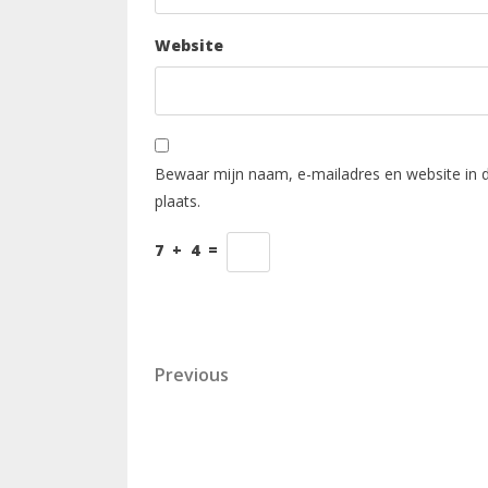
Website
Bewaar mijn naam, e-mailadres en website in 
plaats.
7
+
4
=
Berichtnavigatie
Previous
Previous
Post