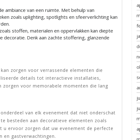
a
r de ambiance van een ruimte. Met behulp van
m
eken zoals uplighting, spotlights en sfeerverlichting kan
den.
f
oals stoffen, materialen en oppervlakken kan diepte
j
 decoratie. Denk aan zachte stoffering, glanzende
d
n
o
ie kan zorgen voor verrassende elementen die
s
seerde details tot interactieve installaties,
en zorgen voor memorabele momenten die lang
a
j
j
l onderdeel van elk evenement dat niet onderschat
m
te besteden aan decoratieve elementen zoals
unt u ervoor zorgen dat uw evenement de perfecte
a
gen en gastverwachtingen.
m