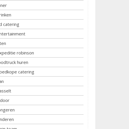
iner
rinken
d catering
ntertainment
ten
xpeditie robinson
oodtruck huren
oedkope catering
an
asselt
ndoor
ongeren
inderen
lein team