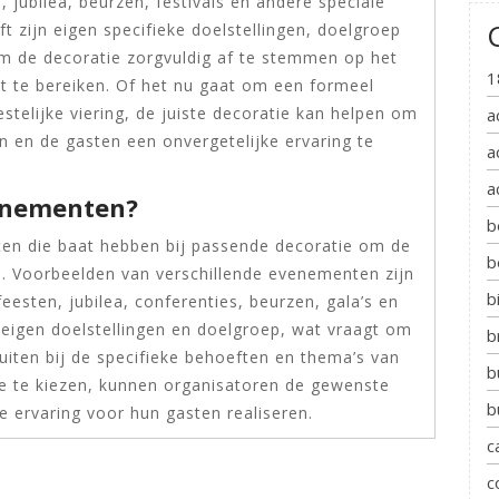
n, jubilea, beurzen, festivals en andere speciale
 zijn eigen specifieke doelstellingen, doelgroep
om de decoratie zorgvuldig af te stemmen op het
1
 te bereiken. Of het nu gaat om een formeel
stelijke viering, de juiste decoratie kan helpen om
a
 en de gasten een onvergetelijke ervaring te
a
a
venementen?
b
ten die baat hebben bij passende decoratie om de
b
en. Voorbeelden van verschillende evenementen zijn
b
feesten, jubilea, conferenties, beurzen, gala’s en
n eigen doelstellingen en doelgroep, wat vraagt om
b
uiten bij de specifieke behoeften en thema’s van
b
ie te kiezen, kunnen organisatoren de gewenste
b
e ervaring voor hun gasten realiseren.
c
c