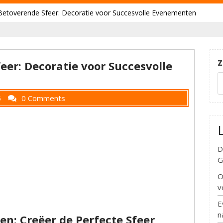
Betoverende Sfeer: Decoratie voor Succesvolle Evenementen
Z
eer: Decoratie voor Succesvolle
5
0 Comments
D
G
O
v
E
n
n: Creëer de Perfecte Sfeer