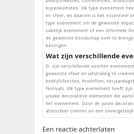
bedrijfsfeesten, conferenties, bruilofte
bijeenkomsten. Elk type evenement heeft
en sfeer, en daarom is het essentieel 
type evenement om de gewenste impact
zakelijk evenement of een informele fee
de gewenste boodschap over te brengen
bezorgen.
Wat zijn verschillende e
Er zijn verschillende soorten evenemen
gewenste sfeer en uitstraling te creër
bedrijfsfeesten, bruiloften, verjaardags
festivals. Elk type evenement heeft zij
unieke decoratieve elementen die aansl
het evenement. Door de juiste decorat
atmosfeer creëren en een onvergetelijk
Een reactie achterlaten