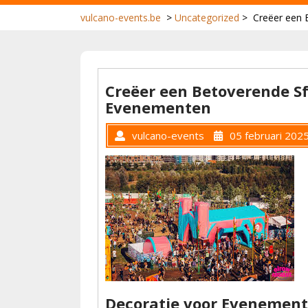
vulcano-events.be
>
Uncategorized
>
Creëer een 
Creëer een Betoverende Sf
Evenementen
vulcano-events
05 februari 202
Decoratie voor Evenemente