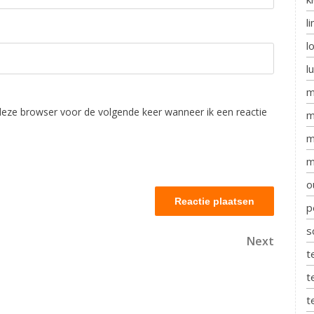
l
l
l
m
deze browser voor de volgende keer wanneer ik een reactie
m
m
m
o
p
s
Next
Next
t
Post
t
t