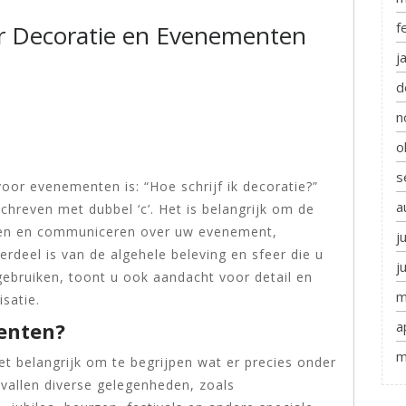
f
er Decoratie en Evenementen
j
d
n
o
s
oor evenementen is: “Hoe schrijf ik decoratie?”
a
chreven met dubbel ‘c’. Het is belangrijk om de
annen en communiceren over uw evenement,
j
rdeel is van de algehele beleving en sfeer die u
j
 gebruiken, toont u ook aandacht voor detail en
m
satie.
a
enten?
m
et belangrijk om te begrijpen wat er precies onder
allen diverse gelegenheden, zoals