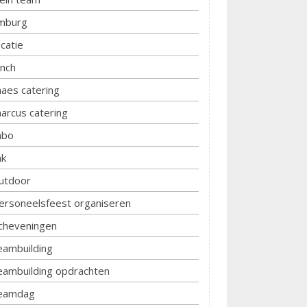
imburg
ocatie
unch
aes catering
arcus catering
bo
k
utdoor
ersoneelsfeest organiseren
cheveningen
eambuilding
eambuilding opdrachten
eamdag