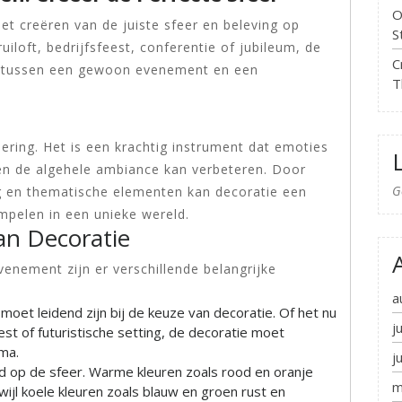
O
het creëren van de juiste sfeer en beleving op
S
loft, bedrijfsfeest, conferentie of jubileum, de
C
en tussen een gewoon evenement en een
T
ering. Het is een krachtig instrument dat emoties
en de algehele ambiance kan verbeteren. Door
G
ing en thematische elementen kan decoratie een
mpelen in een unieke wereld.
an Decoratie
venement zijn er verschillende belangrijke
:
a
et leidend zijn bij de keuze van decoratie. Of het nu
j
st of futuristische setting, de decoratie moet
ma.
j
d op de sfeer. Warme kleuren zoals rood en oranje
m
wijl koele kleuren zoals blauw en groen rust en