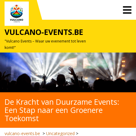
Skip
O
to
M
content
VULCANO-EVENTS.BE
"Vulcano Events – Waar uw evenement tot leven
komt!"
De Kracht van Duurzame Events:
Een Stap naar een Groenere
Toekomst
vulcano-events.be
>
Uncategorized
>