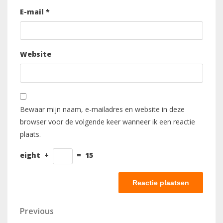
E-mail
*
Website
Bewaar mijn naam, e-mailadres en website in deze
browser voor de volgende keer wanneer ik een reactie
plaats.
eight
+
=
15
Berichtnavigatie
Previous
Previous
Post