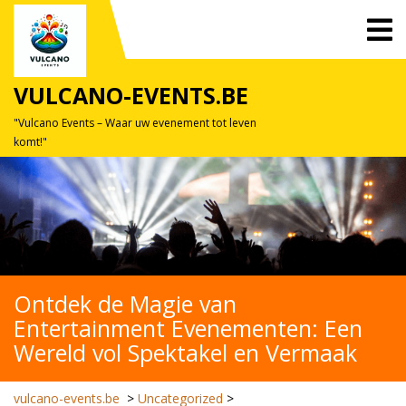
Skip
O
to
M
content
VULCANO-EVENTS.BE
"Vulcano Events – Waar uw evenement tot leven
komt!"
Ontdek de Magie van
Entertainment Evenementen: Een
Wereld vol Spektakel en Vermaak
vulcano-events.be
>
Uncategorized
>