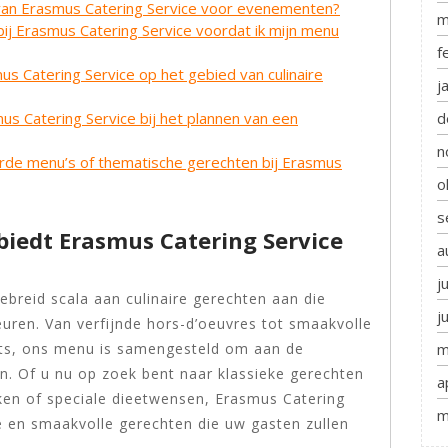
 van Erasmus Catering Service voor evenementen?
m
bij Erasmus Catering Service voordat ik mijn menu
f
s Catering Service op het gebied van culinaire
j
d
 Catering Service bij het plannen van een
n
erde menu’s of thematische gerechten bij Erasmus
o
s
biedt Erasmus Catering Service
a
j
ebreid scala aan culinaire gerechten aan die
j
euren. Van verfijnde hors-d’oeuvres tot smaakvolle
rts, ons menu is samengesteld om aan de
m
. Of u nu op zoek bent naar klassieke gerechten
a
en of speciale dieetwensen, Erasmus Catering
m
 en smaakvolle gerechten die uw gasten zullen