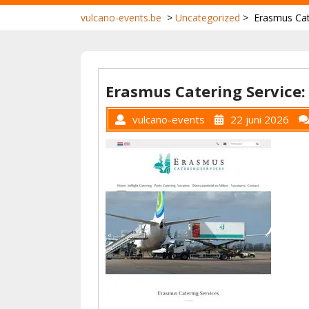
vulcano-events.be
>
Uncategorized
>
Erasmus Cate
Erasmus Catering Service: 
vulcano-events
22 juni 2026