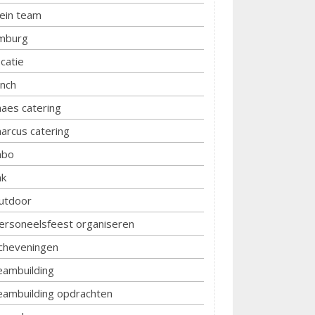
lein team
imburg
ocatie
unch
aes catering
arcus catering
bo
k
utdoor
ersoneelsfeest organiseren
cheveningen
eambuilding
eambuilding opdrachten