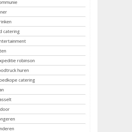
ommunie
iner
rinken
d catering
ntertainment
ten
xpeditie robinson
oodtruck huren
oedkope catering
an
asselt
ndoor
ongeren
inderen