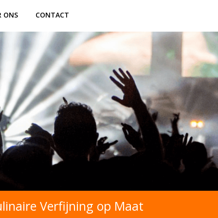
R ONS
CONTACT
linaire Verfijning op Maat