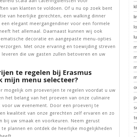
gebreid scala aan cateringdiensten voor
k
en van klanten te voldoen. Of u nu op zoek bent
tie van heerlijke gerechten, een walking dinner
l
f een elegant meergangendiner voor een formele
l
heeft het allemaal. Daarnaast kunnen wij ook
l
thematische decoratie en aangepaste menu-opties
erzorgen. Met onze ervaring en toewijding streven
m
 leveren die uw gasten zullen betoveren en uw
m
m
ijen te regelen bij Erasmus
m
ik mijn menu selecteer?
o
er mogelijk om proeverijen te regelen voordat u uw
p
pen het belang van het proeven van onze culinaire
t voor uw evenement. Door een proeverij te
s
en kwaliteit van onze gerechten zelf ervaren en zo
t
en bij uw smaak en voorkeuren. Neem gerust
t
 te plannen en ontdek de heerlijke mogelijkheden
heeft.