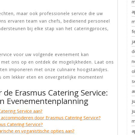
m
a
rechten, maar ook professionele service die uw
 Ons ervaren team van chefs, bedienend personeel
m
dersteunen bij elke stap van het cateringproces,
f
j
d
ervice voor uw volgende evenement kan
n
met ons op en ontdek de mogelijkheden. Laat ons
ten imponeren met onze culinaire hoogstandjes.
o
les om lekker eten en onvergetelijke momenten!
s
r de Erasmus Catering Service:
a
en Evenementenplanning
j
j
atering Service aan?
n accommoderen door Erasmus Catering Service?
m
mus Catering Service?
a
rische en veganistische opties aan?