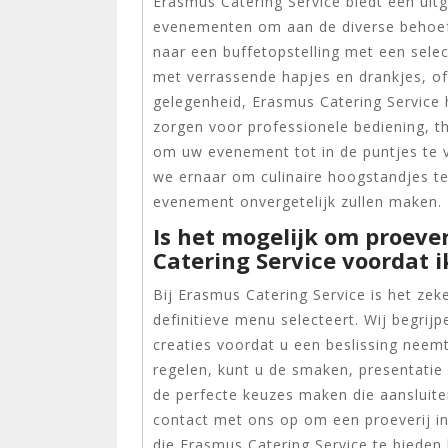
Erasmus Catering Service biedt een uit
evenementen om aan de diverse behoeft
naar een buffetopstelling met een selec
met verrassende hapjes en drankjes, o
gelegenheid, Erasmus Catering Service 
zorgen voor professionele bediening, 
om uw evenement tot in de puntjes te v
we ernaar om culinaire hoogstandjes te
evenement onvergetelijk zullen maken.
Is het mogelijk om proever
Catering Service voordat 
Bij Erasmus Catering Service is het zek
definitieve menu selecteert. Wij begrij
creaties voordat u een beslissing neem
regelen, kunt u de smaken, presentatie 
de perfecte keuzes maken die aansluit
contact met ons op om een proeverij in
die Erasmus Catering Service te bieden 