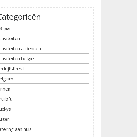
Categorieën
8 jaar
ctiviteiten
ctiviteiten ardennen
ctiviteiten belgie
edrijfsfeest
elgium
innen
ruiloft
uckys
uiten
atering aan huis