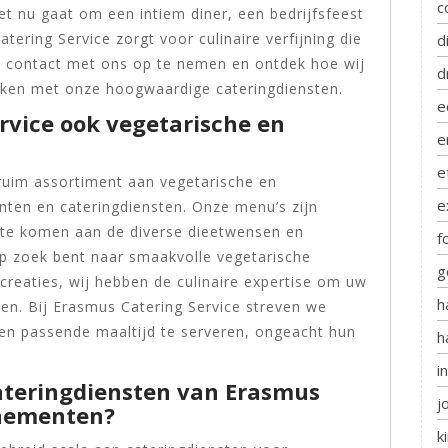
c
et nu gaat om een intiem diner, een bedrijfsfeest
tering Service zorgt voor culinaire verfijning die
d
om contact met ons op te nemen en ontdek hoe wij
d
ken met onze hoogwaardige cateringdiensten.
e
rvice ook vegetarische en
e
e
 ruim assortiment aan vegetarische en
e
ten en cateringdiensten. Onze menu’s zijn
te komen aan de diverse dieetwensen en
f
op zoek bent naar smaakvolle vegetarische
g
creaties, wij hebben de culinaire expertise om uw
h
len. Bij Erasmus Catering Service streven we
 en passende maaltijd te serveren, ongeacht hun
h
i
cateringdiensten van Erasmus
j
enementen?
k