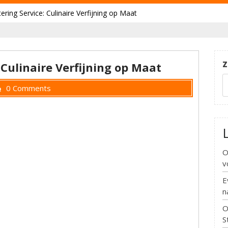
ring Service: Culinaire Verfijning op Maat
Z
Culinaire Verfijning op Maat
0 Comments
O
v
E
n
O
S