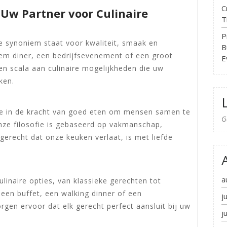
C
 Uw Partner voor Culinaire
T
P
e synoniem staat voor kwaliteit, smaak en
B
tiem diner, een bedrijfsevenement of een groot
E
en scala aan culinaire mogelijkheden die uw
ken.
we in de kracht van goed eten om mensen samen te
G
nze filosofie is gebaseerd op vakmanschap,
k gerecht dat onze keuken verlaat, is met liefde
a
inaire opties, van klassieke gerechten tot
 een buffet, een walking dinner of een
j
gen ervoor dat elk gerecht perfect aansluit bij uw
j