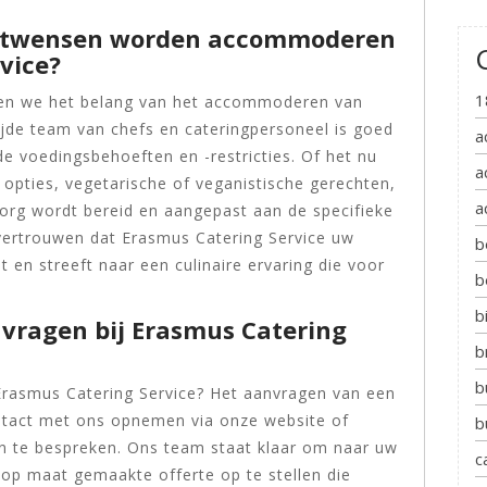
eetwensen worden accommoderen
vice?
1
ijpen we het belang van het accommoderen van
jde team van chefs en cateringpersoneel is goed
a
e voedingsbehoeften en -restricties. Of het nu
a
e opties, vegetarische of veganistische gerechten,
a
zorg wordt bereid en aangepast aan de specifieke
vertrouwen dat Erasmus Catering Service uw
b
 en streeft naar een culinaire ervaring die voor
b
b
nvragen bij Erasmus Catering
b
b
 Erasmus Catering Service? Het aanvragen van een
ontact met ons opnemen via onze website of
b
 te bespreken. Ons team staat klaar om naar uw
c
n op maat gemaakte offerte op te stellen die