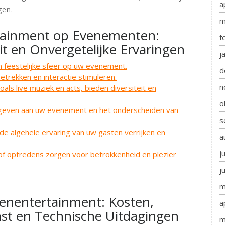
a
gen.
m
tainment op Evenementen:
f
it en Onvergetelijke Ervaringen
j
n feestelijke sfeer op uw evenement.
d
trekken en interactie stimuleren.
n
als live muziek en acts, bieden diversiteit en
o
h geven aan uw evenement en het onderscheiden van
s
de algehele ervaring van uw gasten verrijken en
a
j
 of optredens zorgen voor betrokkenheid en plezier
j
m
nentertainment: Kosten,
a
ast en Technische Uitdagingen
m