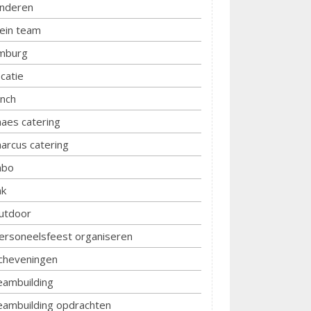
inderen
lein team
imburg
ocatie
unch
aes catering
arcus catering
bo
k
utdoor
ersoneelsfeest organiseren
cheveningen
eambuilding
eambuilding opdrachten