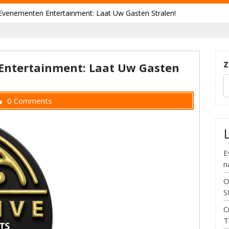
Evenementen Entertainment: Laat Uw Gasten Stralen!
Z
Entertainment: Laat Uw Gasten
0 Comments
E
n
O
S
C
T