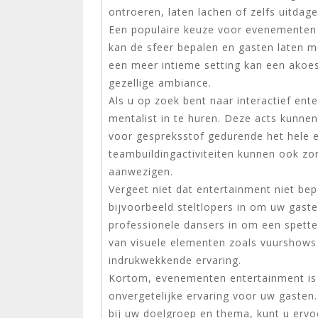
ontroeren, laten lachen of zelfs uitdage
Een populaire keuze voor evenementen e
kan de sfeer bepalen en gasten laten 
een meer intieme setting kan een akoe
gezellige ambiance.
Als u op zoek bent naar interactief en
mentalist in te huren. Deze acts kunn
voor gespreksstof gedurende het hele e
teambuildingactiviteiten kunnen ook zo
aanwezigen.
Vergeet niet dat entertainment niet bepe
bijvoorbeeld steltlopers in om uw gast
professionele dansers in om een spett
van visuele elementen zoals vuurshows 
indrukwekkende ervaring.
Kortom, evenementen entertainment is 
onvergetelijke ervaring voor uw gasten
bij uw doelgroep en thema, kunt u erv