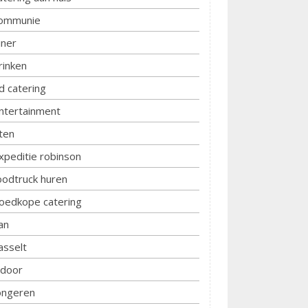
ommunie
iner
rinken
d catering
ntertainment
ten
xpeditie robinson
oodtruck huren
oedkope catering
an
asselt
ndoor
ongeren