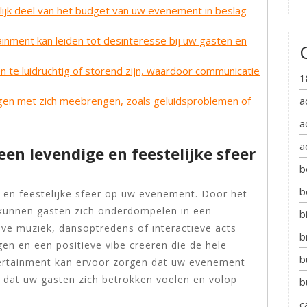
nlijk deel van het budget van uw evenement in beslag
inment kan leiden tot desinteresse bij uw gasten en
te luidruchtig of storend zijn, waardoor communicatie
1
ngen met zich meebrengen, zoals geluidsproblemen of
a
a
a
en levendige en feestelijke sfeer
b
b
 en feestelijke sfeer op uw evenement. Door het
kunnen gasten zich onderdompelen in een
b
ve muziek, dansoptredens of interactieve acts
b
en en een positieve vibe creëren die de hele
b
ntertainment kan ervoor zorgen dat uw evenement
 dat uw gasten zich betrokken voelen en volop
b
c