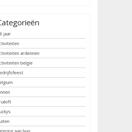
Categorieën
8 jaar
ctiviteiten
ctiviteiten ardennen
ctiviteiten belgie
edrijfsfeest
elgium
innen
ruiloft
uckys
uiten
atering aan huis