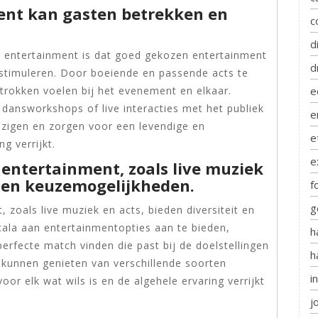
ent kan gasten betrekken en
c
d
 entertainment is dat goed gekozen entertainment
d
 stimuleren. Door boeiende en passende acts te
e
trokken voelen bij het evenement en elkaar.
, dansworkshops of live interacties met het publiek
e
zigen en zorgen voor een levendige en
e
g verrijkt.
e
entertainment, zoals live muziek
it en keuzemogelijkheden.
f
g
 zoals live muziek en acts, bieden diversiteit en
ala aan entertainmentopties aan te bieden,
h
fecte match vinden die past bij de doelstellingen
h
 kunnen genieten van verschillende soorten
i
oor elk wat wils is en de algehele ervaring verrijkt
j