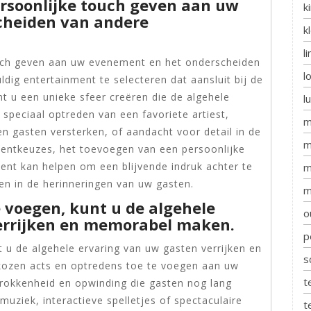
rsoonlijke touch geven aan uw
k
cheiden van andere
k
l
ouch geven aan uw evenement en het onderscheiden
l
dig entertainment te selecteren dat aansluit bij de
t u een unieke sfeer creëren die de algehele
l
 speciaal optreden van een favoriete artiest,
m
en gasten versterken, of aandacht voor detail in de
m
entkeuzes, het toevoegen van een persoonlijke
nt kan helpen om een blijvende indruk achter te
m
en in de herinneringen van uw gasten.
m
 voegen, kunt u de algehele
o
errijken en memorabel maken.
p
 u de algehele ervaring van uw gasten verrijken en
s
ozen acts en optredens toe te voegen aan uw
t
trokkenheid en opwinding die gasten nog lang
 muziek, interactieve spelletjes of spectaculaire
t