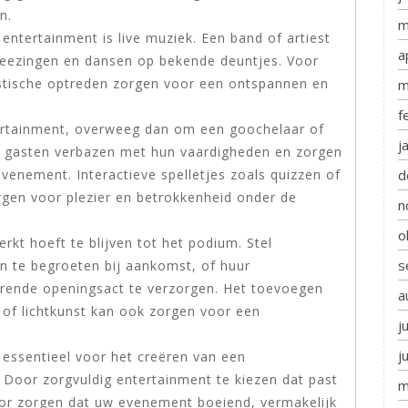
n.
m
ntertainment is live muziek. Een band of artiest
a
meezingen en dansen op bekende deuntjes. Voor
stische optreden zorgen voor een ontspannen en
m
f
tertainment, overweeg dan om een goochelaar of
j
en gasten verbazen met hun vaardigheden en zorgen
d
venement. Interactieve spelletjes zoals quizzen of
rgen voor plezier en betrokkenheid onder de
n
o
rkt hoeft te blijven tot het podium. Stel
s
en te begroeten bij aankomst, of huur
erende openingsact te verzorgen. Het toevoegen
a
of lichtkunst kan ook zorgen voor een
j
j
essentieel voor het creëren van een
. Door zorgvuldig entertainment te kiezen dat past
m
oor zorgen dat uw evenement boeiend, vermakelijk