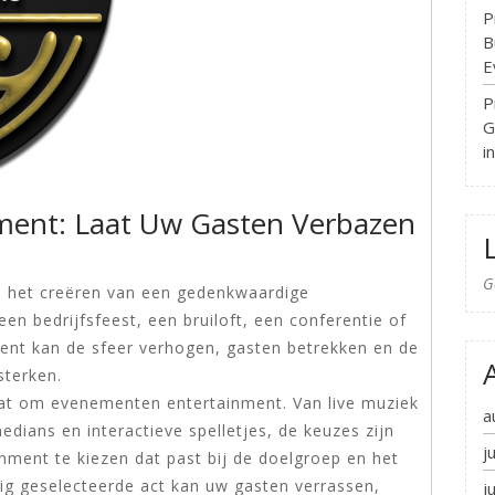
P
B
E
P
G
i
ment: Laat Uw Gasten Verbazen
G
bij het creëren van een gedenkwaardige
n bedrijfsfeest, een bruiloft, een conferentie of
ent kan de sfeer verhogen, gasten betrekken en de
sterken.
gaat om evenementen entertainment. Van live muziek
a
dians en interactieve spelletjes, de keuzes zijn
j
inment te kiezen dat past bij de doelgroep en het
g geselecteerde act kan uw gasten verrassen,
j