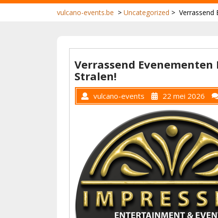
vulcano-events.be
>
Uncategorized
>
Verrassend 
Verrassend Evenementen 
Stralen!
vulcano-events
22 mei 2026