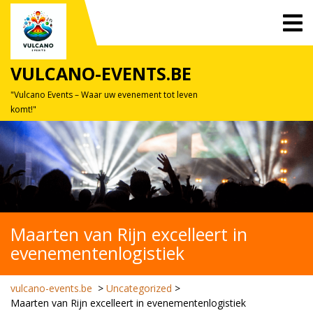
Skip
O
to
M
content
VULCANO-EVENTS.BE
"Vulcano Events – Waar uw evenement tot leven
komt!"
Maarten van Rijn excelleert in
evenementenlogistiek
vulcano-events.be
>
Uncategorized
>
Maarten van Rijn excelleert in evenementenlogistiek