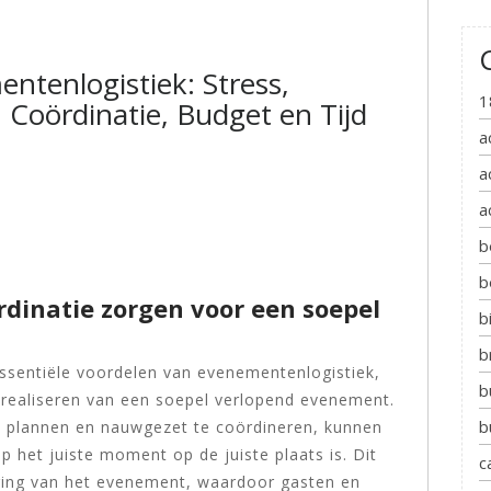
ntenlogistiek: Stress,
1
Coördinatie, Budget en Tijd
a
a
a
b
b
rdinatie zorgen voor een soepel
b
b
 essentiële voordelen van evenementenlogistiek,
b
 realiseren van een soepel verlopend evenement.
b
e plannen en nauwgezet te coördineren, kunnen
p het juiste moment op de juiste plaats is. Dit
c
ering van het evenement, waardoor gasten en