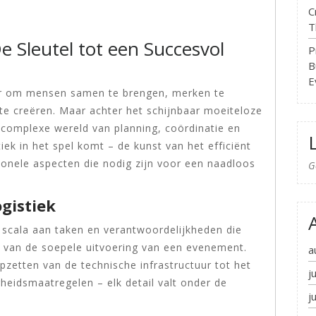
C
T
 Sleutel tot een Succesvol
P
B
E
r om mensen samen te brengen, merken te
te creëren. Maar achter het schijnbaar moeiteloze
complexe wereld van planning, coördinatie en
iek in het spel komt – de kunst van het efficiënt
ionele aspecten die nodig zijn voor een naadloos
G
gistiek
scala aan taken en verantwoordelijkheden die
n van de soepele uitvoering van een evenement.
a
pzetten van de technische infrastructuur tot het
j
gheidsmaatregelen – elk detail valt onder de
j