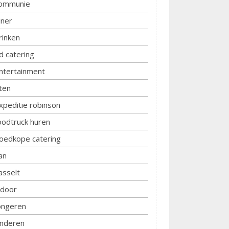
ommunie
iner
rinken
d catering
ntertainment
ten
xpeditie robinson
oodtruck huren
oedkope catering
an
asselt
ndoor
ongeren
inderen