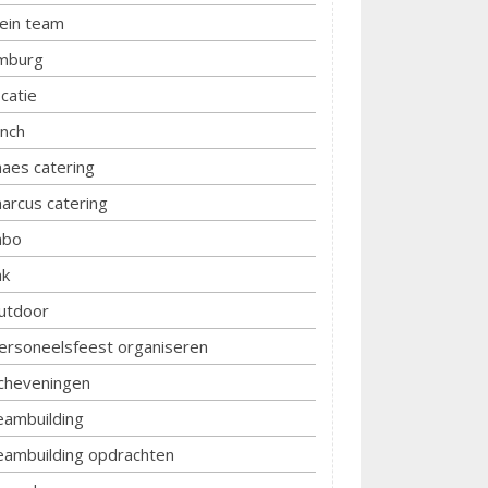
lein team
imburg
ocatie
unch
aes catering
arcus catering
bo
k
utdoor
ersoneelsfeest organiseren
cheveningen
eambuilding
eambuilding opdrachten