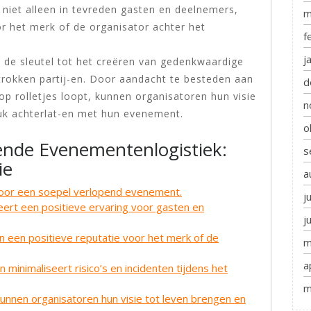
t niet alleen in tevreden gasten en deelnemers,
m
or het merk of de organisator achter het
f
j
 de sleutel tot het creëren van gedenkwaardige
etrokken partij-en. Door aandacht te besteden aan
d
 op rolletjes loopt, kunnen organisatoren hun visie
n
ruk achterlat-en met hun evenement.
o
ende Evenementenlogistiek:
s
ie
a
 voor een soepel verlopend evenement.
j
eert een positieve ervaring voor gasten en
j
 een positieve reputatie voor het merk of de
m
a
 minimaliseert risico’s en incidenten tijdens het
m
kunnen organisatoren hun visie tot leven brengen en