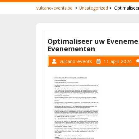
vulcano-events.be
>
Uncategorized
>
Optimalisee
Optimaliseer uw Evenemen
Evenementen
vulcano-events
11 april 2024