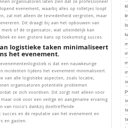
nnen organisatoren laten zien dat ze professioneel
k
lopend evenement, waarbij alles op rolletjes loopt
l
n, zal niet alleen de tevredenheid vergroten, maar
nereren. Dit draagt bij aan het opbouwen van
l
merk of de organisator, wat uiteindelijk kan
l
ubliek en een grotere kans op toekomstig succes.
m
an logistieke taken minimaliseert
dens het evenement.
m
m
 evenementenlogistiek is dat een nauwkeurige
 en incidenten tijdens het evenement minimaliseert.
m
 van alle logistieke aspecten, zoals locatie,
o
kunnen organisatoren potentiële problemen
p
ordat ze zich voordoen. Dit zorgt niet alleen voor
 maar ook voor een veilige en aangename ervaring
s
n van risico’s dankzij doeltreffende
t
t succes en de reputatie van het evenement en
t
s en gasten.