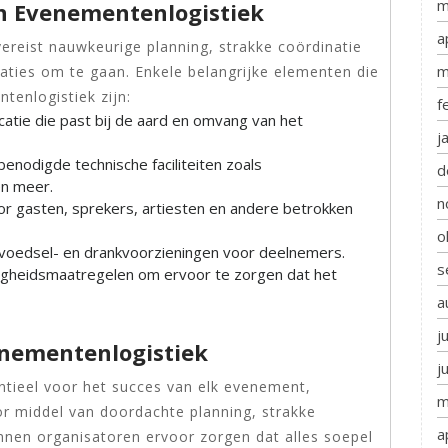
m
n Evenementenlogistiek
a
ereist nauwkeurige planning, strakke coördinatie
m
uaties om te gaan. Enkele belangrijke elementen die
tenlogistiek zijn:
f
catie die past bij de aard en omvang van het
j
enodigde technische faciliteiten zoals
d
en meer.
n
r gasten, sprekers, artiesten en andere betrokken
o
voedsel- en drankvoorzieningen voor deelnemers.
s
igheidsmaatregelen om ervoor te zorgen dat het
a
j
nementenlogistiek
j
entieel voor het succes van elk evenement,
m
r middel van doordachte planning, strakke
a
nnen organisatoren ervoor zorgen dat alles soepel