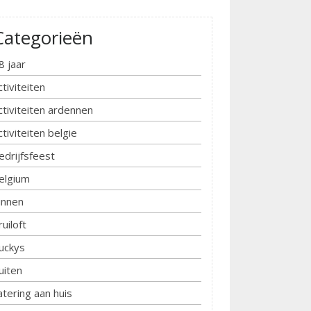
Categorieën
8 jaar
ctiviteiten
ctiviteiten ardennen
ctiviteiten belgie
edrijfsfeest
elgium
innen
ruiloft
uckys
uiten
atering aan huis