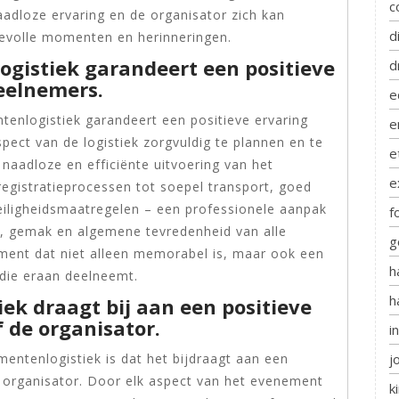
c
adloze ervaring en de organisator zich kan
d
evolle momenten en herinneringen.
logistiek garandeert een positieve
d
eelnemers.
e
enlogistiek garandeert een positieve ervaring
e
ect van de logistiek zorgvuldig te plannen en te
e
naadloze en efficiënte uitvoering van het
e
egistratieprocessen tot soepel transport, goed
eiligheidsmaatregelen – een professionele aanpak
f
rt, gemak en algemene tevredenheid van alle
g
ment dat niet alleen memorabel is, maar ook een
h
n die eraan deelneemt.
h
k draagt bij aan een positieve
 de organisator.
i
ntenlogistiek is dat het bijdraagt aan een
j
e organisator. Door elk aspect van het evenement
k