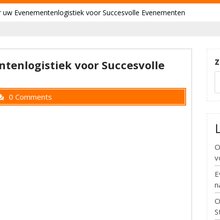
r uw Evenementenlogistiek voor Succesvolle Evenementen
Z
tenlogistiek voor Succesvolle
0 Comments
O
v
E
n
O
S