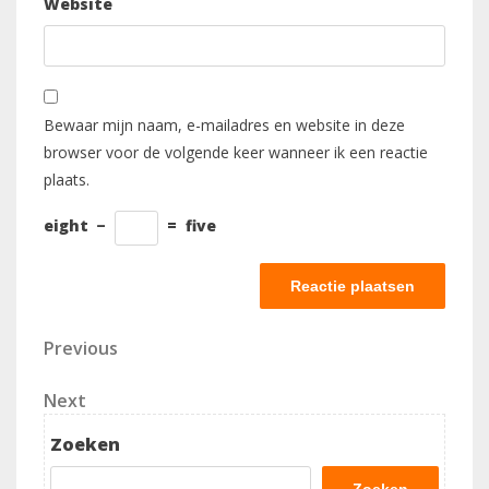
Website
Bewaar mijn naam, e-mailadres en website in deze
browser voor de volgende keer wanneer ik een reactie
plaats.
eight
−
=
five
Berichtnavigatie
Previous
Previous
Post
Next
Next
Post
Zoeken