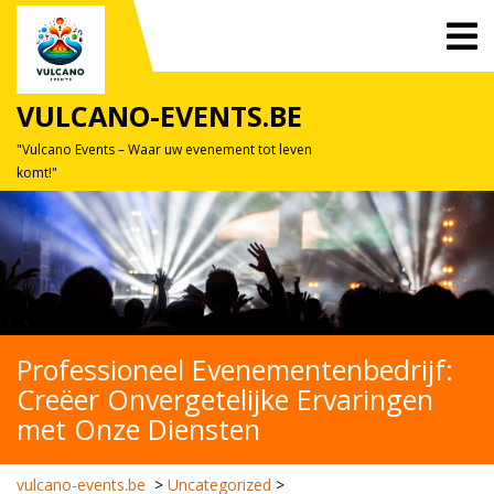
Skip
O
to
M
content
VULCANO-EVENTS.BE
"Vulcano Events – Waar uw evenement tot leven
komt!"
Professioneel Evenementenbedrijf:
Creëer Onvergetelijke Ervaringen
met Onze Diensten
vulcano-events.be
>
Uncategorized
>