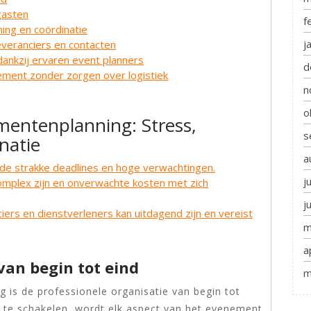
gasten
f
ing en coördinatie
j
everanciers en contacten
dankzij ervaren event planners
d
ement zonder zorgen over logistiek
n
o
mentenplanning: Stress,
s
natie
a
 de strakke deadlines en hoge verwachtingen.
j
mplex zijn en onverwachte kosten met zich
j
iers en dienstverleners kan uitdagend zijn en vereist
m
a
van begin tot eind
m
 is de professionele organisatie van begin tot
n te schakelen, wordt elk aspect van het evenement