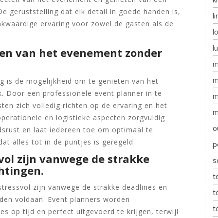
 geruststelling dat elk detail in goede handen is,
l
nkwaardige ervaring voor zowel de gasten als de
l
l
ten van het evenement zonder
m
m
g is de mogelijkheid om te genieten van het
. Door een professionele event planner in te
m
en zich volledig richten op de ervaring en het
m
operationele en logistieke aspecten zorgvuldig
o
srust en laat iedereen toe om optimaal te
t alles tot in de puntjes is geregeld.
p
vol zijn vanwege de strakke
s
htingen.
t
tressvol zijn vanwege de strakke deadlines en
t
en voldaan. Event planners worden
t
 op tijd en perfect uitgevoerd te krijgen, terwijl