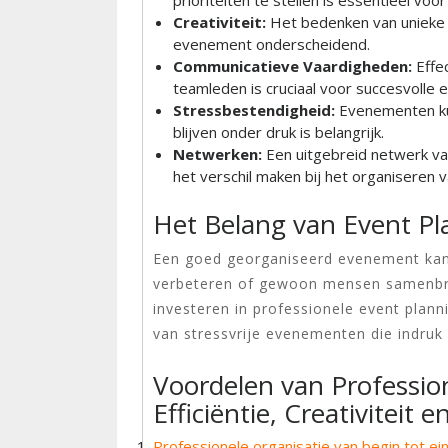
prioriteiten te stellen is essentieel voo
Creativiteit:
Het bedenken van unieke 
evenement onderscheidend.
Communicatieve Vaardigheden:
Effec
teamleden is cruciaal voor succesvolle e
Stressbestendigheid:
Evenementen kun
blijven onder druk is belangrijk.
Netwerken:
Een uitgebreid netwerk va
het verschil maken bij het organiseren
Het Belang van Event Pl
Een goed georganiseerd evenement kan 
verbeteren of gewoon mensen samenbre
investeren in professionele event plann
van stressvrije evenementen die indru
Voordelen van Professi
Efficiëntie, Creativiteit
Professionele organisatie van begin tot ei