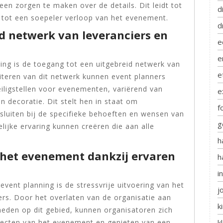
en zorgen te maken over de details. Dit leidt tot
d
jk tot een soepeler verloop van het evenement.
d
d netwerk van leveranciers en
e
e
ing is de toegang tot een uitgebreid netwerk van
e
fiteren van dit netwerk kunnen event planners
iligstellen voor evenementen, variërend van
e
n decoratie. Dit stelt hen in staat om
f
luiten bij de specifieke behoeften en wensen van
g
ijke ervaring kunnen creëren die aan alle
h
n het evenement dankzij ervaren
h
i
event planning is de stressvrije uitvoering van het
j
rs. Door het overlaten van de organisatie aan
k
heden op dit gebied, kunnen organisatoren zich
pecten van het evenement en genieten van een
k