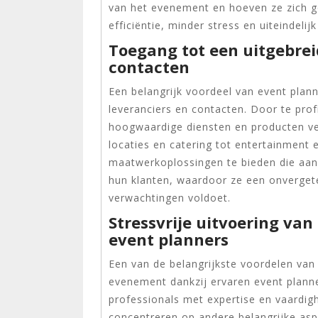
van het evenement en hoeven ze zich ge
efficiëntie, minder stress en uiteindeli
Toegang tot een uitgebrei
contacten
Een belangrijk voordeel van event plann
leveranciers en contacten. Door te pro
hoogwaardige diensten en producten ve
locaties en catering tot entertainment e
maatwerkoplossingen te bieden die aans
hun klanten, waardoor ze een onvergetel
verwachtingen voldoet.
Stressvrije uitvoering va
event planners
Een van de belangrijkste voordelen van 
evenement dankzij ervaren event planne
professionals met expertise en vaardig
concentreren op andere belangrijke as