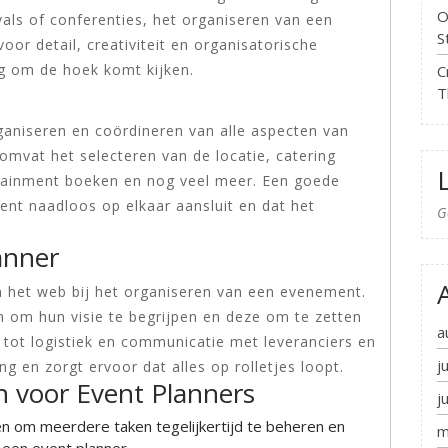
O
ivals of conferenties, het organiseren van een
S
or detail, creativiteit en organisatorische
ng om de hoek komt kijken.
C
T
rganiseren en coördineren van alle aspecten van
omvat het selecteren van de locatie, catering
rtainment boeken en nog veel meer. Een goede
ent naadloos op elkaar aansluit en dat het
G
anner
in het web bij het organiseren van een evenement.
n om hun visie te begrijpen en deze om te zetten
a
 tot logistiek en communicatie met leveranciers en
j
g en zorgt ervoor dat alles op rolletjes loopt.
n voor Event Planners
j
 om meerdere taken tegelijkertijd te beheren en
m