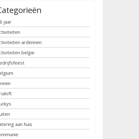
Categorieën
8 jaar
ctiviteiten
ctiviteiten ardennen
ctiviteiten belgie
edrijfsfeest
elgium
innen
ruiloft
uckys
uiten
atering aan huis
ommunie