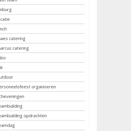
imburg
ocatie
unch
aes catering
arcus catering
bo
k
utdoor
ersoneelsfeest organiseren
cheveningen
eambuilding
eambuilding opdrachten
eamdag