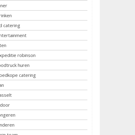
iner
rinken
d catering
ntertainment
ten
xpeditie robinson
oodtruck huren
oedkope catering
an
asselt
ndoor
ongeren
inderen
lein team