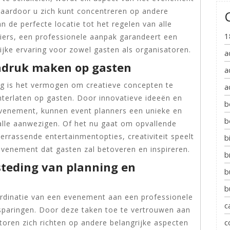
waardoor u zich kunt concentreren op andere
n de perfecte locatie tot het regelen van alle
1
iers, een professionele aanpak garandeert een
ijke ervaring voor zowel gasten als organisatoren.
a
indruk maken op gasten
a
ng is het vermogen om creatieve concepten te
a
hterlaten op gasten. Door innovatieve ideeën en
b
 evenement, kunnen event planners een unieke en
b
alle aanwezigen. Of het nu gaat om opvallende
 verrassende entertainmentopties, creativiteit speelt
b
evenement dat gasten zal betoveren en inspireren.
b
steding van planning en
b
b
ördinatie van een evenement aan een professionele
c
besparingen. Door deze taken toe te vertrouwen aan
c
toren zich richten op andere belangrijke aspecten