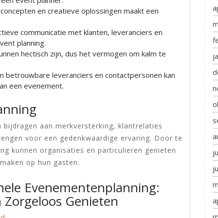
r een event planner.
a
concepten en creatieve oplossingen maakt een
m
tieve communicatie met klanten, leveranciers en
f
vent planning.
nen hectisch zijn, dus het vermogen om kalm te
j
d
n betrouwbare leveranciers en contactpersonen kan
 van een evenement.
n
o
anning
s
bijdragen aan merkversterking, klantrelaties
a
ngen voor een gedenkwaardige ervaring. Door te
ing kunnen organisaties en particulieren genieten
j
k maken op hun gasten.
j
onele Evenementenplanning:
m
 en Zorgeloos Genieten
a
m
nd